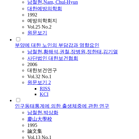
남철현
,
Nam, Chul-Hyun
대한예방의학회
1992
예방의학회지
Vol.25 No.2
원문보기
부양에 대한 노인의 부담감과 영향요인
남철현
,
황해석
,
권철
,
장병원
,
정한태
,
김기열
사단법인 대한보건협회
2006
대한보건연구
Vol.32 No.1
원문보기
2
RISS
KCI
인구동태통계에 의한 출생체중에 관한 연구
남철현
,
박상화
慶山大學校
1995
論文集
Vol.13 No.1