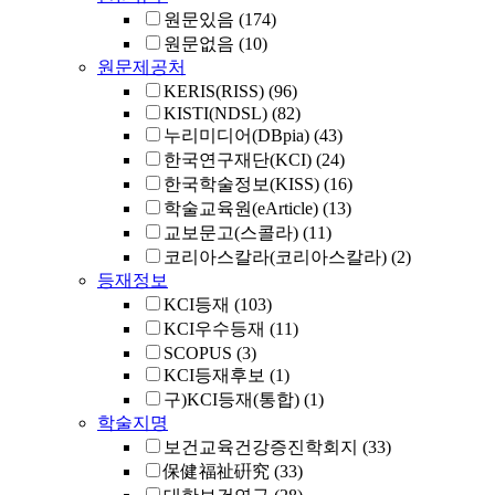
원문있음
(174)
원문없음
(10)
원문제공처
KERIS(RISS)
(96)
KISTI(NDSL)
(82)
누리미디어(DBpia)
(43)
한국연구재단(KCI)
(24)
한국학술정보(KISS)
(16)
학술교육원(eArticle)
(13)
교보문고(스콜라)
(11)
코리아스칼라(코리아스칼라)
(2)
등재정보
KCI등재
(103)
KCI우수등재
(11)
SCOPUS
(3)
KCI등재후보
(1)
구)KCI등재(통합)
(1)
학술지명
보건교육건강증진학회지
(33)
保健福祉硏究
(33)