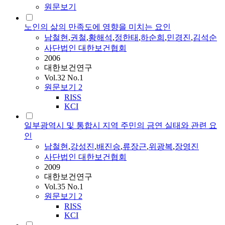
원문보기
노인의 삶의 만족도에 영향을 미치는 요인
남철현
,
권철
,
황해석
,
정한태
,
하순희
,
민경진
,
김석순
사단법인 대한보건협회
2006
대한보건연구
Vol.32 No.1
원문보기
2
RISS
KCI
일부광역시 및 통합시 지역 주민의 금연 실태와 관련 요
인
남철현
,
강성진
,
배진승
,
류장근
,
위광복
,
장영진
사단법인 대한보건협회
2009
대한보건연구
Vol.35 No.1
원문보기
2
RISS
KCI