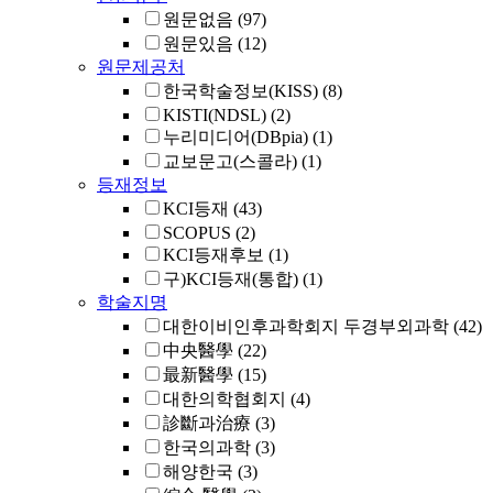
원문없음
(97)
원문있음
(12)
원문제공처
한국학술정보(KISS)
(8)
KISTI(NDSL)
(2)
누리미디어(DBpia)
(1)
교보문고(스콜라)
(1)
등재정보
KCI등재
(43)
SCOPUS
(2)
KCI등재후보
(1)
구)KCI등재(통합)
(1)
학술지명
대한이비인후과학회지 두경부외과학
(42)
中央醫學
(22)
最新醫學
(15)
대한의학협회지
(4)
診斷과治療
(3)
한국의과학
(3)
해양한국
(3)