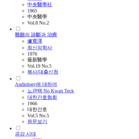
中央醫學社
1965
中央醫學
Vol.8 No.2
難聽의 診斷과 治療
盧寬澤
최신의학사
1976
最新醫學
Vol.19 No.5
복사/대출신청
Audiology에 대하여
노관택
,
No Kwan Teck
대한간호협회
1966
대한간호
Vol.5 No.5
원문보기
공감 시대