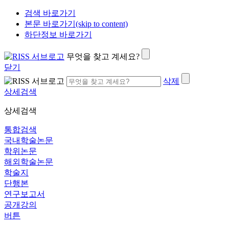
검색 바로가기
본문 바로가기(skip to content)
하단정보 바로가기
무엇을 찾고 계세요?
닫기
삭제
상세검색
상세검색
통합검색
국내학술논문
학위논문
해외학술논문
학술지
단행본
연구보고서
공개강의
버튼