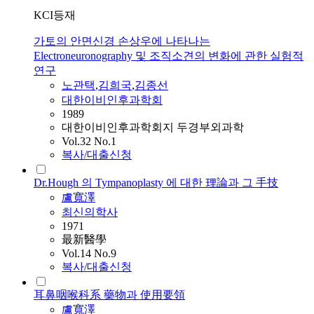
KCI등재
가토의 안면신경 손상우에 나타나는
Electroneuronography 및 조직소견의 변화에 관한 실험적
연구
노관택
,
김희국
,
김종선
대한이비인후과학회
1989
대한이비인후과학회지 두경부외과학
Vol.32 No.1
복사/대출신청
Dr.Hough 의 Tympanoplasty 에 대한 理論과 그 手技
盧寬澤
최신의학사
1971
最新醫學
Vol.14 No.9
복사/대출신청
耳鼻咽喉科系 藥物과 使用要領
盧寬澤