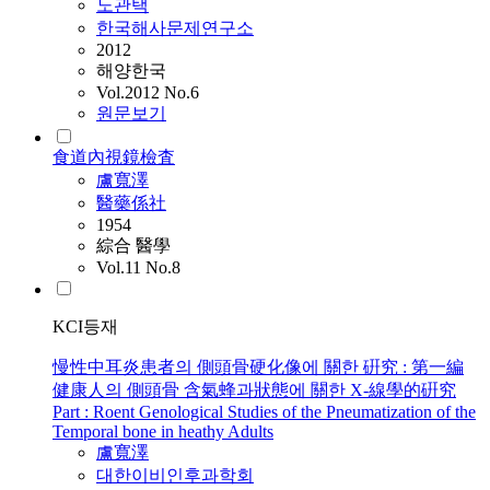
노관택
한국해사문제연구소
2012
해양한국
Vol.2012 No.6
원문보기
食道內視鏡檢査
盧寬澤
醫藥係社
1954
綜合 醫學
Vol.11 No.8
KCI등재
慢性中耳炎患者의 側頭骨硬化像에 關한 硏究 : 第一編
健康人의 側頭骨 含氣蜂과狀態에 關한 X-線學的硏究
Part : Roent Genological Studies of the Pneumatization of the
Temporal bone in heathy Adults
盧寬澤
대한이비인후과학회