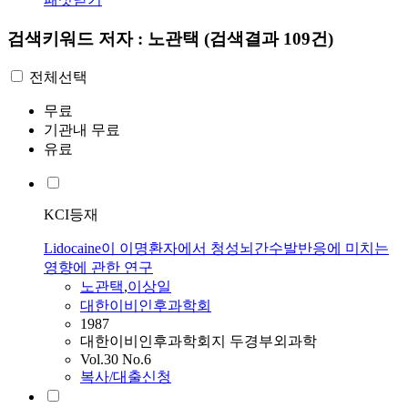
검색키워드
저자 : 노관택
(검색결과 109건)
전체선택
무료
기관내 무료
유료
KCI등재
Lidocaine이 이명환자에서 청성뇌간수발반응에 미치는
영향에 관한 연구
노관택
,
이상일
대한이비인후과학회
1987
대한이비인후과학회지 두경부외과학
Vol.30 No.6
복사/대출신청