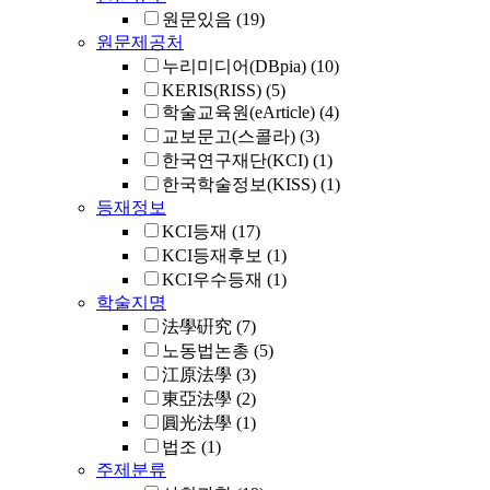
원문있음
(19)
원문제공처
누리미디어(DBpia)
(10)
KERIS(RISS)
(5)
학술교육원(eArticle)
(4)
교보문고(스콜라)
(3)
한국연구재단(KCI)
(1)
한국학술정보(KISS)
(1)
등재정보
KCI등재
(17)
KCI등재후보
(1)
KCI우수등재
(1)
학술지명
法學硏究
(7)
노동법논총
(5)
江原法學
(3)
東亞法學
(2)
圓光法學
(1)
법조
(1)
주제분류