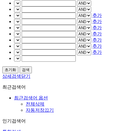
추가
추가
추가
추가
추가
추가
추가
상세검색닫기
최근검색어
최근검색어 옵션
전체삭제
자동저장끄기
인기검색어