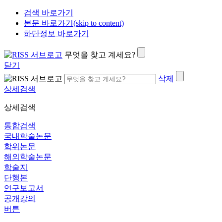
검색 바로가기
본문 바로가기(skip to content)
하단정보 바로가기
무엇을 찾고 계세요?
닫기
삭제
상세검색
상세검색
통합검색
국내학술논문
학위논문
해외학술논문
학술지
단행본
연구보고서
공개강의
버튼