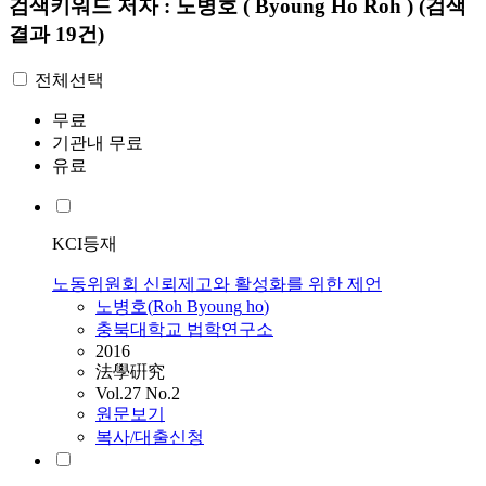
검색키워드
저자 : 노병호 ( Byoung Ho Roh )
(검색
결과 19건)
전체선택
무료
기관내 무료
유료
KCI등재
노동위원회 신뢰제고와 활성화를 위한 제언
노병호
(
Roh
Byoung
ho
)
충북대학교 법학연구소
2016
法學硏究
Vol.27 No.2
원문보기
복사/대출신청