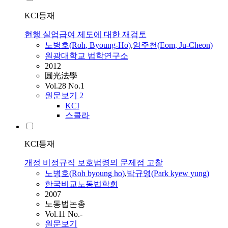
KCI등재
현행 실업급여 제도에 대한 재검토
노병호
(
Roh
,
Byoung
-
Ho
)
,
엄주천(Eom, Ju-Cheon)
원광대학교 법학연구소
2012
圓光法學
Vol.28 No.1
원문보기
2
KCI
스콜라
KCI등재
개정 비정규직 보호법령의 문제점 고찰
노병호
(
Roh
byoung
ho
)
,
박규영(Park kyew yung)
한국비교노동법학회
2007
노동법논총
Vol.11 No.-
원문보기