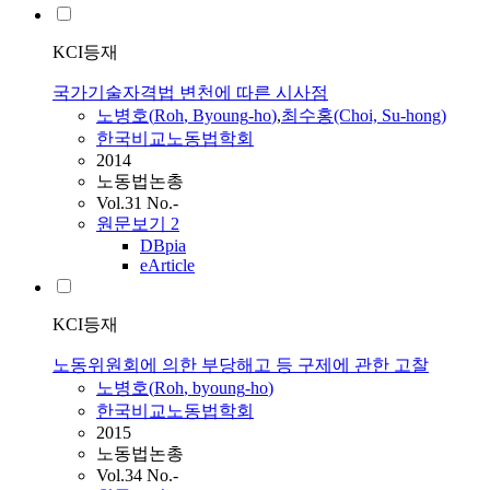
KCI등재
국가기술자격법 변천에 따른 시사점
노병호
(
Roh
,
Byoung
-
ho
)
,
최수홍(Choi, Su-hong)
한국비교노동법학회
2014
노동법논총
Vol.31 No.-
원문보기
2
DBpia
eArticle
KCI등재
노동위원회에 의한 부당해고 등 구제에 관한 고찰
노병호
(
Roh
,
byoung
-
ho
)
한국비교노동법학회
2015
노동법논총
Vol.34 No.-