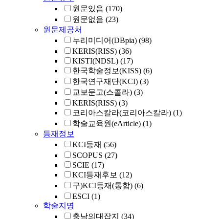
원문있음
(170)
원문없음
(23)
원문제공처
누리미디어(DBpia)
(98)
KERIS(RISS)
(36)
KISTI(NDSL)
(17)
한국학술정보(KISS)
(6)
한국연구재단(KCI)
(3)
교보문고(스콜라)
(3)
KERIS(RISS)
(3)
코리아스칼라(코리아스칼라)
(1)
학술교육원(eArticle)
(1)
등재정보
KCI등재
(56)
SCOPUS
(27)
SCIE
(17)
KCI등재후보
(12)
구)KCI등재(통합)
(6)
ESCI
(1)
학술지명
충남의대잡지
(34)