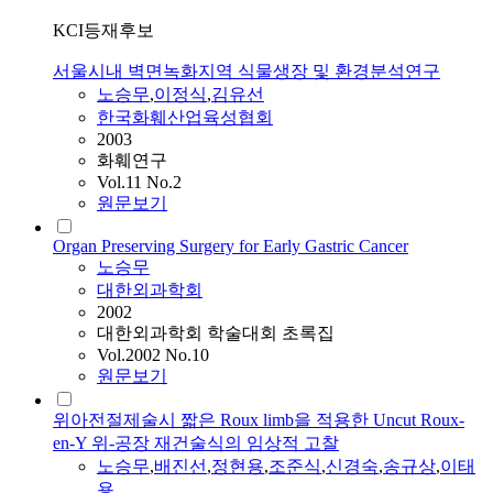
KCI등재후보
서울시내 벽면녹화지역 식물생장 및 환경분석연구
노승무
,
이정식
,
김유선
한국화훼산업육성협회
2003
화훼연구
Vol.11 No.2
원문보기
Organ Preserving Surgery for Early Gastric Cancer
노승무
대한외과학회
2002
대한외과학회 학술대회 초록집
Vol.2002 No.10
원문보기
위아전절제술시 짧은 Roux limb을 적용한 Uncut Roux-
en-Y 위-공장 재건술식의 임상적 고찰
노승무
,
배진선
,
정현용
,
조준식
,
신경숙
,
송규상
,
이태
용