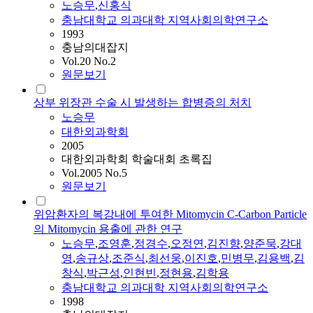
노승무
,
신홍식
충남대학교 의과대학 지역사회의학연구소
1993
충남의대잡지
Vol.20 No.2
원문보기
상부 위장관 수술 시 발생하는 합병증의 처치
노승무
대한외과학회
2005
대한외과학회 학술대회 초록집
Vol.2005 No.5
원문보기
위암환자의 복강내에 투여한 Mitomycin C-Carbon Particle
의 Mitomycin 용출에 관한 연구
노승무
,
조영훈
,
정경수
,
오정연
,
김진향
,
양준묵
,
강대
영
,
송규상
,
조준식
,
최선웅
,
이진호
,
민병
무
,
김용백
,
김
창식
,
박근성
,
인현빈
,
정현용
,
김학용
충남대학교 의과대학 지역사회의학연구소
1998