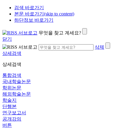
검색 바로가기
본문 바로가기(skip to content)
하단정보 바로가기
무엇을 찾고 계세요?
닫기
삭제
상세검색
상세검색
통합검색
국내학술논문
학위논문
해외학술논문
학술지
단행본
연구보고서
공개강의
버튼