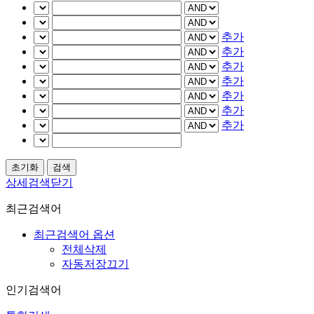
추가
추가
추가
추가
추가
추가
추가
상세검색닫기
최근검색어
최근검색어 옵션
전체삭제
자동저장끄기
인기검색어