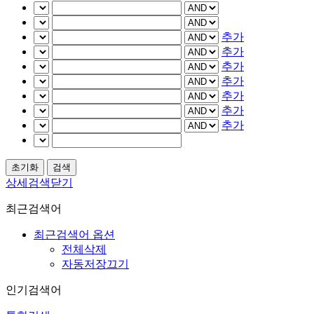
추가
추가
추가
추가
추가
추가
추가
상세검색닫기
최근검색어
최근검색어 옵션
전체삭제
자동저장끄기
인기검색어