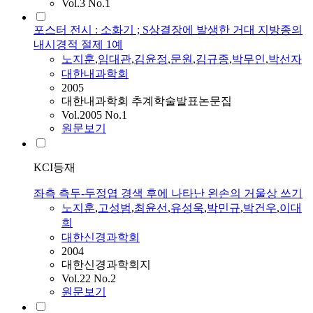
Vol.3 No.1
포스터 전시 : 소화기 ; S상결장에 발생한 거대 지방종의
내시경적 절제 1예
노지훈
,
임대관
,
김윤정
,
문원
,
김규종
,
박무인
,
박선자
대한내과학회
2005
대한내과학회 추계학술발표논문집
Vol.2005 No.1
원문보기
KCI등재
좌측 측두-두정엽 경색 후에 나타난 왼손의 거울상 쓰기
노지훈
,
고성범
,
최윤선
,
유성욱
,
박민규
,
박건우
,
이대
희
대한신경과학회
2004
대한신경과학회지
Vol.22 No.2
원문보기