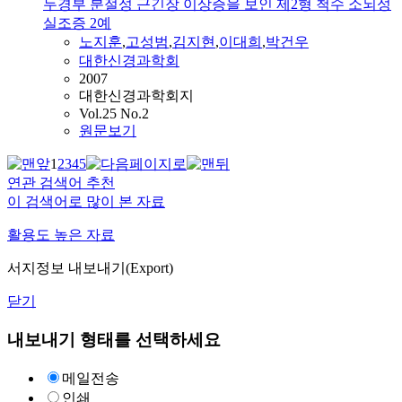
두경부 분절성 근긴장 이상증을 보인 제2형 척수 소뇌성
실조증 2예
노지훈
,
고성범
,
김지현
,
이대희
,
박건우
대한신경과학회
2007
대한신경과학회지
Vol.25 No.2
원문보기
1
2
3
4
5
연관 검색어 추천
이 검색어로 많이 본 자료
활용도 높은 자료
서지정보 내보내기(Export)
닫기
내보내기 형태를 선택하세요
메일전송
인쇄