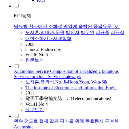
KCI
KCI등재
당뇨병 환자에서 소화성 궤양에 속발된 중복유문 1예
노지훈
,
임대관
,
문원
,
박선자
,
박무인
,
김규종
,
김윤정
대한소화기내시경학회
2008
Clinical Endoscopy
Vol.36 No.6
원문보기
Autonomic Service Composition of Localized Ubiquitous
Services for Open Service Gateways
노지훈
,
윤원식
,
No, Ji-Hoon
,
Yoon, Won-Sik
The Institute of Electronics and Information Engin
2011
電子工學會論文誌-TC (Telecommunications)
Vol.41 No.4
원문보기
완속 전도로 절제 결과 평가를 위해 동율동시 투여한
Adenosine