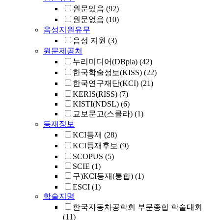
원문있음
(92)
원문없음
(10)
음성지원유무
음성 지원
(3)
원문제공처
누리미디어(DBpia)
(42)
한국학술정보(KISS)
(22)
한국연구재단(KCI)
(21)
KERIS(RISS)
(7)
KISTI(NDSL)
(6)
교보문고(스콜라)
(1)
등재정보
KCI등재
(28)
KCI등재후보
(9)
SCOPUS
(5)
SCIE
(1)
구)KCI등재(통합)
(1)
ESCI
(1)
학술지명
한국자동차공학회 부문종합 학술대회
(11)