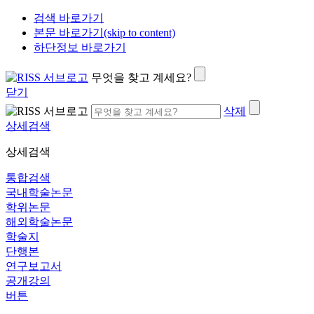
검색 바로가기
본문 바로가기(skip to content)
하단정보 바로가기
무엇을 찾고 계세요?
닫기
삭제
상세검색
상세검색
통합검색
국내학술논문
학위논문
해외학술논문
학술지
단행본
연구보고서
공개강의
버튼