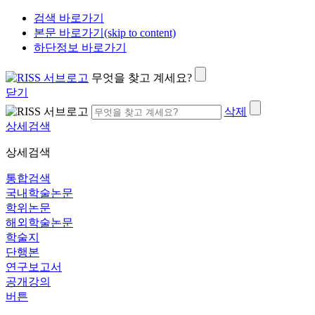
검색 바로가기
본문 바로가기(skip to content)
하단정보 바로가기
무엇을 찾고 계세요?
닫기
삭제
상세검색
상세검색
통합검색
국내학술논문
학위논문
해외학술논문
학술지
단행본
연구보고서
공개강의
버튼