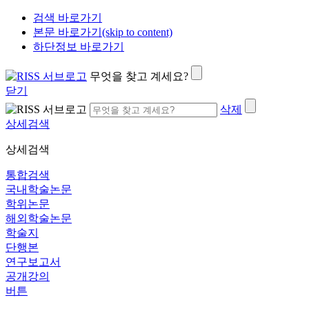
검색 바로가기
본문 바로가기(skip to content)
하단정보 바로가기
무엇을 찾고 계세요?
닫기
삭제
상세검색
상세검색
통합검색
국내학술논문
학위논문
해외학술논문
학술지
단행본
연구보고서
공개강의
버튼