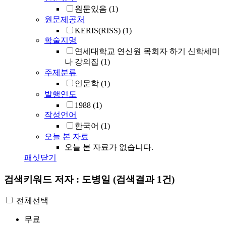
원문있음
(1)
원문제공처
KERIS(RISS)
(1)
학술지명
연세대학교 연신원 목회자 하기 신학세미
나 강의집
(1)
주제분류
인문학
(1)
발행연도
1988
(1)
작성언어
한국어
(1)
오늘 본 자료
오늘 본 자료가 없습니다.
패싯닫기
검색키워드
저자 : 도병일
(검색결과 1건)
전체선택
무료