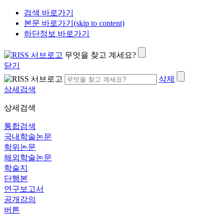
검색 바로가기
본문 바로가기(skip to content)
하단정보 바로가기
무엇을 찾고 계세요?
닫기
삭제
상세검색
상세검색
통합검색
국내학술논문
학위논문
해외학술논문
학술지
단행본
연구보고서
공개강의
버튼