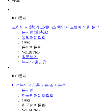
유료
KCI등재
노천명 시(詩)의 그레마스 행역자 모델에 의한 분석
동시영
(
董時泳
)
동악어문학회
1993
동악어문학
Vol.28 No.-
원문보기
복사/대출신청
KCI등재
이성복의 < 금촌 가는 길 > 분석
동시영
한국언어문화학회
1996
한국언어문화
Vol.14 No.-