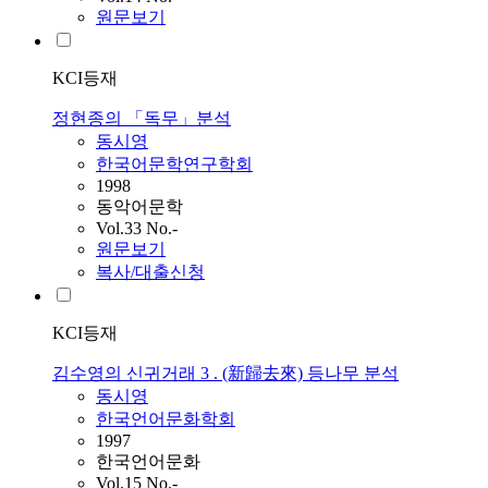
원문보기
KCI등재
정현종의 「독무」분석
동시영
한국어문학연구학회
1998
동악어문학
Vol.33 No.-
원문보기
복사/대출신청
KCI등재
김수영의 신귀거래 3 . (新歸去來) 등나무 분석
동시영
한국언어문화학회
1997
한국언어문화
Vol.15 No.-