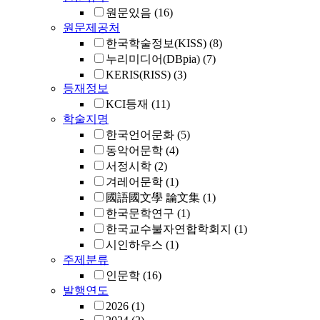
원문있음
(16)
원문제공처
한국학술정보(KISS)
(8)
누리미디어(DBpia)
(7)
KERIS(RISS)
(3)
등재정보
KCI등재
(11)
학술지명
한국언어문화
(5)
동악어문학
(4)
서정시학
(2)
겨레어문학
(1)
國語國文學 論文集
(1)
한국문학연구
(1)
한국교수불자연합학회지
(1)
시인하우스
(1)
주제분류
인문학
(16)
발행연도
2026
(1)