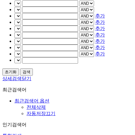
추가
추가
추가
추가
추가
추가
추가
상세검색닫기
최근검색어
최근검색어 옵션
전체삭제
자동저장끄기
인기검색어