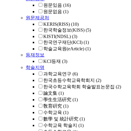
원문있음
(16)
원문없음
(1)
원문제공처
KERIS(RISS)
(10)
한국학술정보(KISS)
(5)
KISTI(NDSL)
(3)
한국연구재단(KCI)
(1)
학술교육원(eArticle)
(1)
등재정보
KCI등재
(3)
학술지명
과학교육연구
(6)
한국초등수학교육학회지
(2)
한국수학교육학회 학술발표논문집
(2)
論文集
(1)
學生生活硏究
(1)
敎育硏究
(1)
수학교육
(1)
數學 및 統計硏究
(1)
수학교육 학술지
(1)