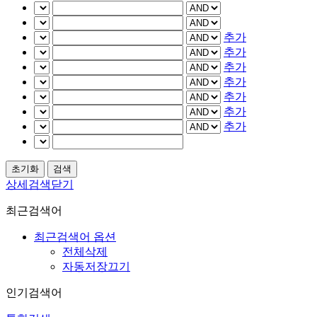
추가
추가
추가
추가
추가
추가
추가
상세검색닫기
최근검색어
최근검색어 옵션
전체삭제
자동저장끄기
인기검색어