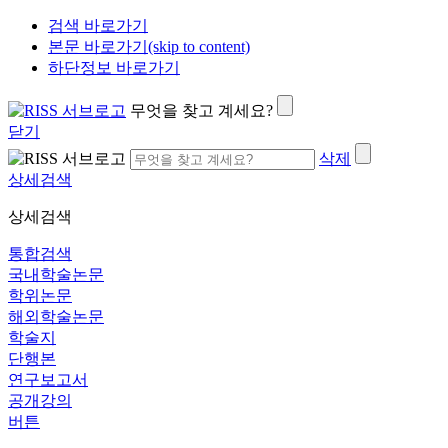
검색 바로가기
본문 바로가기(skip to content)
하단정보 바로가기
무엇을 찾고 계세요?
닫기
삭제
상세검색
상세검색
통합검색
국내학술논문
학위논문
해외학술논문
학술지
단행본
연구보고서
공개강의
버튼