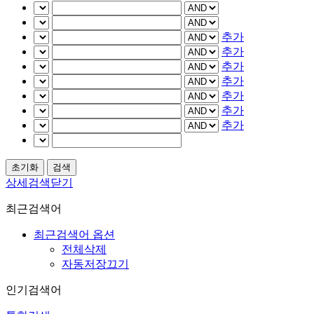
추가
추가
추가
추가
추가
추가
추가
상세검색닫기
최근검색어
최근검색어 옵션
전체삭제
자동저장끄기
인기검색어