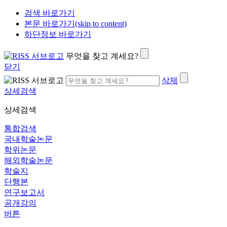
검색 바로가기
본문 바로가기(skip to content)
하단정보 바로가기
무엇을 찾고 계세요?
닫기
삭제
상세검색
상세검색
통합검색
국내학술논문
학위논문
해외학술논문
학술지
단행본
연구보고서
공개강의
버튼