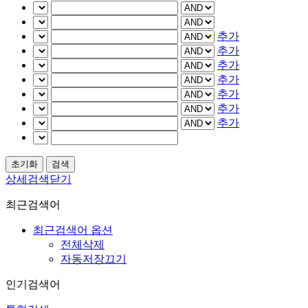
추가
추가
추가
추가
추가
추가
추가
상세검색닫기
최근검색어
최근검색어 옵션
전체삭제
자동저장끄기
인기검색어