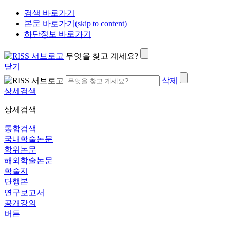
검색 바로가기
본문 바로가기(skip to content)
하단정보 바로가기
무엇을 찾고 계세요?
닫기
삭제
상세검색
상세검색
통합검색
국내학술논문
학위논문
해외학술논문
학술지
단행본
연구보고서
공개강의
버튼