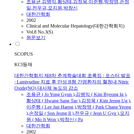
조용균
,
김병익
,
황상태
,
김정욱
,
이준행
,
박창영
,
손정
일
,
전우규
,
모지원
,
박창신
대한간학회
2002
Clinical and Molecular Hepatology(대한간학회지)
Vol.8 No.3(S)
원문보기
SCOPUS
KCI등재
대한간학회지 제8차 춘계학술대회 초록집 : 포스터 발표
; Lamivudine 치료 후 만성 B형 간염환자의 혈청내 Nitric
Oxide(NO) 대사체 농도의 감소
조용균 ( Jo Yong Gyun )
,
김병익 ( Kim Byeong Ig )
,
황상태 ( Hwang Sang Tae )
,
김정욱 ( Kim Jeong Ug )
,
이준행 ( Lee Jun Haeng )
,
박창영 ( Park Chang Yeong
)
,
손정일 ( Son Jeong Il )
,
전우규 ( Jeon U Gyu )
,
모지
원
( Mo Ji Won )
,
박창신 ( Pa
대한간학회
2002