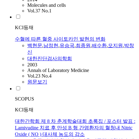
Molecules and cells
Vol.37 No.1
KCI등재
수혈에 따른 혈중 사이토카인 발현의 변화
백현문
,
남정현
,
유승국
,
최종원
,
배수환
,
모지원
,
박창
신
대한진단검사의학회
2003
Annals of Laboratory Medicine
Vol.23 No.4
원문보기
SCOPUS
KCI등재
대한간학회 제 8 차 춘계학술대회 초록집 / 포스터 발표 :
Lamivudine 치료 후 만성 B 형 간염환자의 혈청내 Nitric
Oxide ( NO ) 대사체 농도의 감소