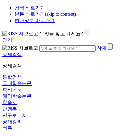
검색 바로가기
본문 바로가기(skip to content)
하단정보 바로가기
무엇을 찾고 계세요?
닫기
삭제
상세검색
상세검색
통합검색
국내학술논문
학위논문
해외학술논문
학술지
단행본
연구보고서
공개강의
버튼