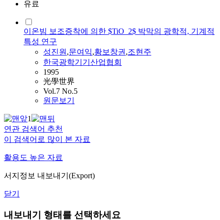
유료
이온빔 보조증착에 의한 $TiO_2$ 박막의 광학적, 기계적
특성 연구
성진원
,
문여익
,
황보창권
,
조현주
한국광학기기산업협회
1995
光學世界
Vol.7 No.5
원문보기
1
연관 검색어 추천
이 검색어로 많이 본 자료
활용도 높은 자료
서지정보 내보내기(Export)
닫기
내보내기 형태를 선택하세요