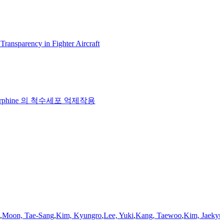
ransparency in Fighter Aircraft
내 Morphine 의 척수세포 억제작용
,
Moon, Tae-Sang
,
Kim, Kyungro
,
Lee, Yuki
,
Kang, Taewoo
,
Kim, Jaeky