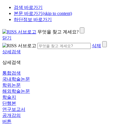
검색 바로가기
본문 바로가기(skip to content)
하단정보 바로가기
무엇을 찾고 계세요?
닫기
삭제
상세검색
상세검색
통합검색
국내학술논문
학위논문
해외학술논문
학술지
단행본
연구보고서
공개강의
버튼