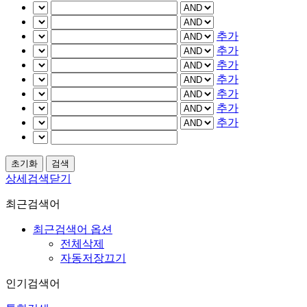
추가
추가
추가
추가
추가
추가
추가
상세검색닫기
최근검색어
최근검색어 옵션
전체삭제
자동저장끄기
인기검색어