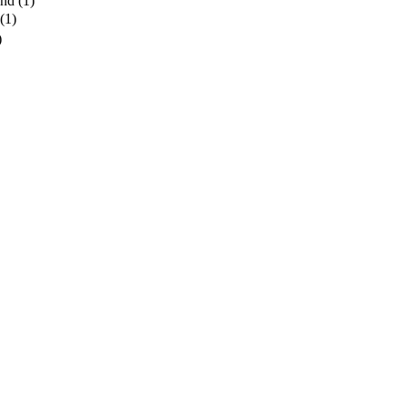
and
(1)
(1)
)