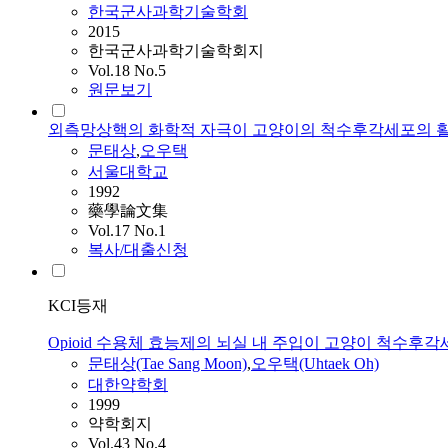
한국군사과학기술학회
2015
한국군사과학기술학회지
Vol.18 No.5
원문보기
외측망상핵의 화학적 자극이 고양이의 척수후각세포의 활
문태상
,
오우택
서울대학교
1992
藥學論文集
Vol.17 No.1
복사/대출신청
KCI등재
Opioid 수용체 효능제의 뇌실 내 주입이 고양이 척수후
문태상
(Tae Sang Moon)
,
오우택(Uhtaek Oh)
대한약학회
1999
약학회지
Vol.43 No.4