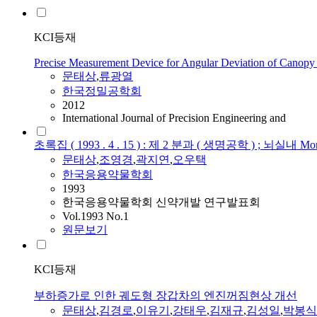
KCI등재
Precise Measurement Device for Angular Deviation of Canopy T
문태상
,
류광열
한국정밀공학회
2012
International Journal of Precision Engineering and
초록집 ( 1993 . 4 . 15 ) : 제 2 분과 ( 생명공학 ) ; 뇌실
문태상
,
조영경
,
곽지연
,
오우택
한국응용약물학회
1993
한국응용약물학회 신약개발 연구발표회
Vol.1993 No.1
원문보기
KCI등재
부하증가로 인한 궤도형 장갑차의 엔진꺼짐현상 개선
문태상
,
김경로
,
이유기
,
강태우
,
김재규
,
김성일
,
박봉식