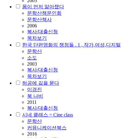
2005
몸이 먼저 알아챘다
문학산
책문인회
문학산책사
2006
복사/대출신청
목차보기
한국 단편영화의 쟁점들 . 1 , 작가,여성,디지털
문학산
소도
2003
복사/대출신청
목차보기
허공에 길을 묻다
이경진
북 나비
2011
복사/대출신청
시네 클래스 = Cine class
문학산
커뮤니케이션북스
2016