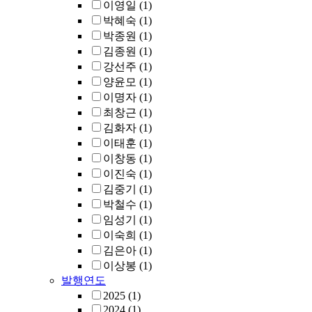
이영일
(1)
박혜숙
(1)
박종원
(1)
김종원
(1)
강선주
(1)
양윤모
(1)
이명자
(1)
최창근
(1)
김화자
(1)
이태훈
(1)
이창동
(1)
이진숙
(1)
김중기
(1)
박철수
(1)
임성기
(1)
이숙희
(1)
김은아
(1)
이상봉
(1)
발행연도
2025
(1)
2024
(1)