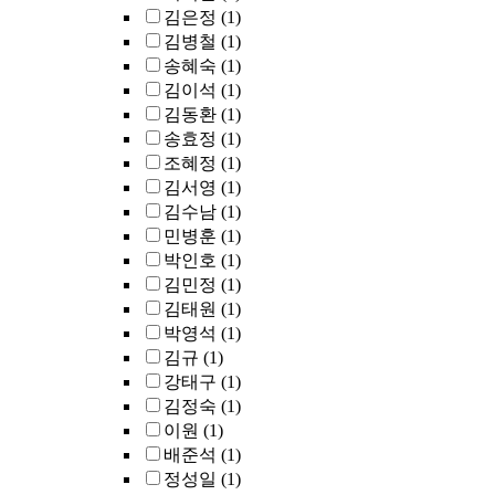
김은정
(1)
김병철
(1)
송혜숙
(1)
김이석
(1)
김동환
(1)
송효정
(1)
조혜정
(1)
김서영
(1)
김수남
(1)
민병훈
(1)
박인호
(1)
김민정
(1)
김태원
(1)
박영석
(1)
김규
(1)
강태구
(1)
김정숙
(1)
이원
(1)
배준석
(1)
정성일
(1)