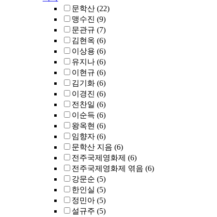
문학산
(22)
맹수진
(9)
문관규
(7)
김현옥
(6)
이상용
(6)
유지나
(6)
이현규
(6)
김기화
(6)
이경진
(6)
전찬일
(6)
이순득
(6)
왕옥현
(6)
임향자
(6)
문학산 지음
(6)
전주국제영화제
(6)
전주국제영화제 엮음
(6)
강문순
(5)
한인실
(5)
정민아
(5)
설규주
(5)