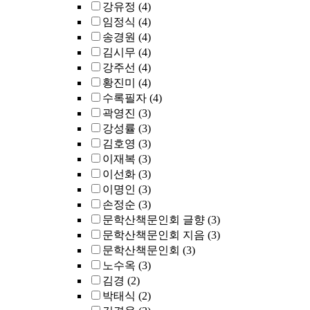
강유정
(4)
임정식
(4)
송경원
(4)
김시무
(4)
강주선
(4)
황진미
(4)
수록필자
(4)
곽영진
(3)
강성률
(3)
김호영
(3)
이재복
(3)
이선화
(3)
이명인
(3)
손정순
(3)
문학산책문인회 글향
(3)
문학산책문인회 지음
(3)
문학산책문인회
(3)
노수옥
(3)
김경
(2)
박태식
(2)