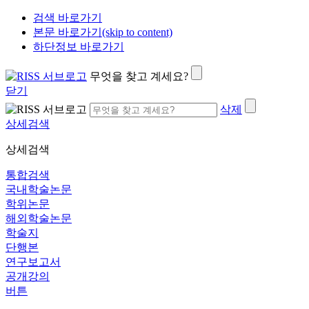
검색 바로가기
본문 바로가기(skip to content)
하단정보 바로가기
무엇을 찾고 계세요?
닫기
삭제
상세검색
상세검색
통합검색
국내학술논문
학위논문
해외학술논문
학술지
단행본
연구보고서
공개강의
버튼