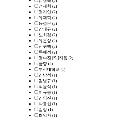
김경욱
(2)
정재형
(2)
정지연
(2)
유재혁
(2)
윤성은
(2)
강태규
(2)
노희경
(2)
유운성
(2)
신귀백
(2)
목혜정
(2)
맹수진 [외]지음
(2)
글향
(2)
부산대학교
(1)
김남석
(1)
김병규
(1)
최윤식
(1)
이규봉
(1)
김영진
(1)
박동현
(1)
김정
(1)
최익환
(1)