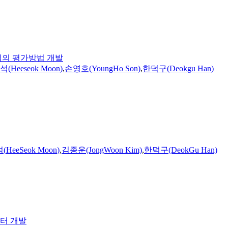
 시스템의 평가방법 개발
석
(
Heeseok
Moon
)
,
손영호(YoungHo Son)
,
한덕구(Deokgu Han)
석
(
HeeSeok
Moon
)
,
김종운(JongWoon Kim)
,
한덕구(DeokGu Han)
이터 개발