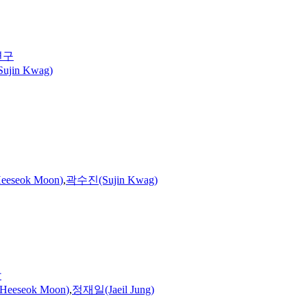
연구
jin Kwag)
eeseok
Moon
)
,
곽수진(Sujin Kwag)
발
Heeseok
Moon
)
,
정재일(Jaeil Jung)