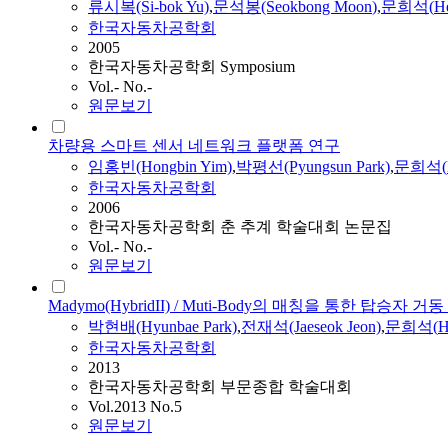
류시복(Si-bok Yu)
,
문석봉(Seokbong
Moon
)
,
문희석
(
H
한국자동차공학회
2005
한국자동차공학회 Symposium
Vol.- No.-
원문보기
차량용 스마트 센서 네트워크 플랫폼 연구
임홍빈(Hongbin Yim)
,
박평선(Pyungsun Park)
,
문희석
(
한국자동차공학회
2006
한국자동차공학회 춘 추계 학술대회 논문집
Vol.- No.-
원문보기
Madymo(HybridII) / Muti-Body의 매칭을 통한 탑승자
박현배(Hyunbae Park)
,
전재석(Jaeseok Jeon)
,
문희석
(
H
한국자동차공학회
2013
한국자동차공학회 부문종합 학술대회
Vol.2013 No.5
원문보기