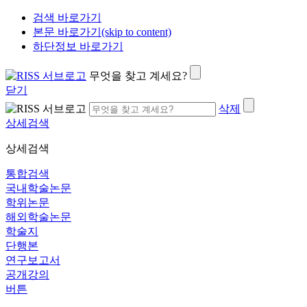
검색 바로가기
본문 바로가기(skip to content)
하단정보 바로가기
무엇을 찾고 계세요?
닫기
삭제
상세검색
상세검색
통합검색
국내학술논문
학위논문
해외학술논문
학술지
단행본
연구보고서
공개강의
버튼