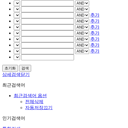
추가
추가
추가
추가
추가
추가
추가
상세검색닫기
최근검색어
최근검색어 옵션
전체삭제
자동저장끄기
인기검색어