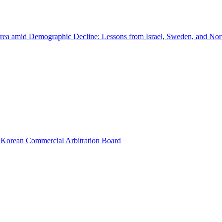
rea amid Demographic Decline: Lessons from Israel, Sweden, and No
 Korean Commercial Arbitration Board