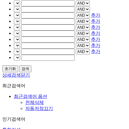
추가
추가
추가
추가
추가
추가
추가
상세검색닫기
최근검색어
최근검색어 옵션
전체삭제
자동저장끄기
인기검색어