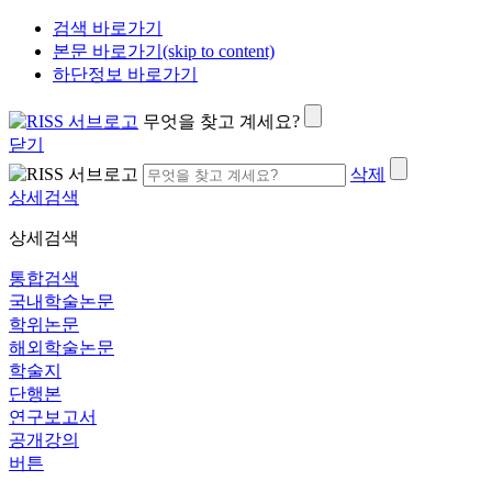
검색 바로가기
본문 바로가기(skip to content)
하단정보 바로가기
무엇을 찾고 계세요?
닫기
삭제
상세검색
상세검색
통합검색
국내학술논문
학위논문
해외학술논문
학술지
단행본
연구보고서
공개강의
버튼