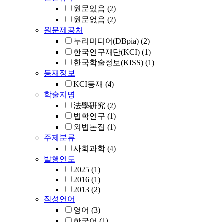
원문있음
(2)
원문없음
(2)
원문제공처
누리미디어(DBpia)
(2)
한국연구재단(KCI)
(1)
한국학술정보(KISS)
(1)
등재정보
KCI등재
(4)
학술지명
法學硏究
(2)
법학연구
(1)
외법논집
(1)
주제분류
사회과학
(4)
발행연도
2025
(1)
2016
(1)
2013
(2)
작성언어
영어
(3)
한국어
(1)