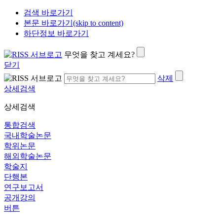
검색 바로가기
본문 바로가기(skip to content)
하단정보 바로가기
무엇을 찾고 계세요?
닫기
삭제
상세검색
상세검색
통합검색
국내학술논문
학위논문
해외학술논문
학술지
단행본
연구보고서
공개강의
버튼