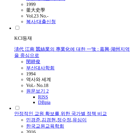
1999
釜大史學
Vol.23 No.-
복사/대출신청
KCI등재
淸代 江南 蠶絲業의 專業化에 대한 一攷 : 嘉興·湖州지역
을 중심으로
閔耕俊
부산대사학회
1994
역사와 세계
Vol.- No.18
원문보기
2
RISS
DBpia
안정적인 교원 확보를 위한 국가별 정책 비교
민경준
,
김경현
,
정수정
,
유심이
한국교원교육학회
2016