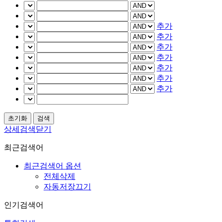
추가
추가
추가
추가
추가
추가
추가
상세검색닫기
최근검색어
최근검색어 옵션
전체삭제
자동저장끄기
인기검색어