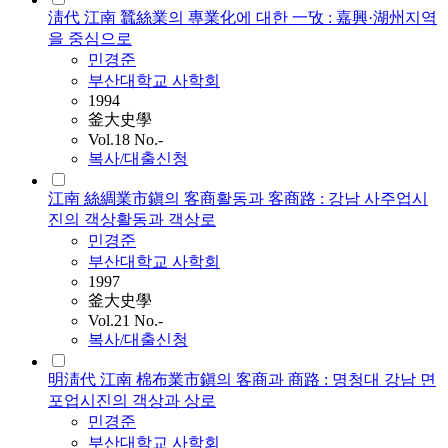
淸代 江南 蠶絲業의 專業化에 대한 一攷 : 嘉興·湖州지역
을 중심으로
민경준
부산대학교 사학회
1994
釜大史學
Vol.18 No.-
복사/대출신청
江南 絲綢業市鎭의 客商활동과 客商路 : 강남 사주업시
진의 객상활동과 객상로
민경준
부산대학교 사학회
1997
釜大史學
Vol.21 No.-
복사/대출신청
明淸代 江南 棉布業市鎭의 客商과 商路 : 명청대 강남 면
포업시진의 객상과 상로
민경준
부산대학교 사학회