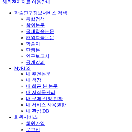
해외전자자료 이용안내
학술연구정보서비스 검색
통합검색
학위논문
국내학술논문
해외학술논문
학술지
단행본
연구보고서
공개강의
MyRISS
내 추천논문
내 책장
내 최근 본 논문
내 저작물관리
내 구매·신청 현황
내 서비스 사용권한
내 관심 DB
회원서비스
회원가입
로그인