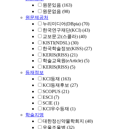
원문있음
(163)
원문없음
(98)
원문제공처
누리미디어(DBpia)
(70)
한국연구재단(KCI)
(43)
교보문고(스콜라)
(40)
KISTI(NDSL)
(30)
한국학술정보(KISS)
(27)
KERIS(RISS)
(21)
학술교육원(eArticle)
(5)
KERIS(RISS)
(5)
등재정보
KCI등재
(163)
KCI등재후보
(27)
SCOPUS
(21)
ESCI
(7)
SCIE
(1)
KCI우수등재
(1)
학술지명
대한정신약물학회지
(40)
우울조울병
(32)