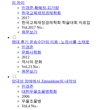
의 차이
민경준
,
황혜정
,
김가람
한국교육재정경제학회
2017
한국교육재정경제학회 학술대회 자료집
Vol.2017 No.-
원문보기
명대 후기 운송수단의 이용 : 노정서를 소재로
민경준
문화사학회
2012
역사와 문화
Vol.23 No.-
원문보기
양극성 장애에서 Ziprasidone의 내약성
민경준
대한우울조울병학회
2006
우울조울병
Vol.4 No.-