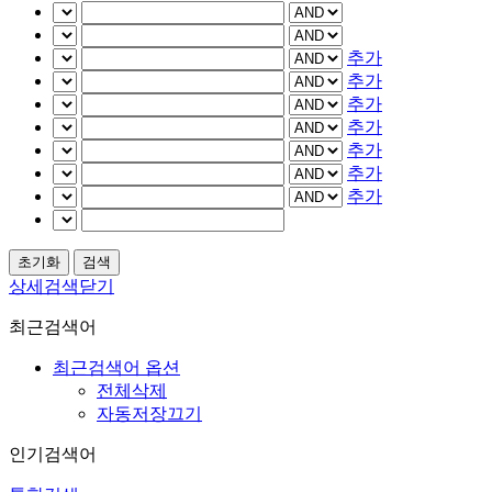
추가
추가
추가
추가
추가
추가
추가
상세검색닫기
최근검색어
최근검색어 옵션
전체삭제
자동저장끄기
인기검색어