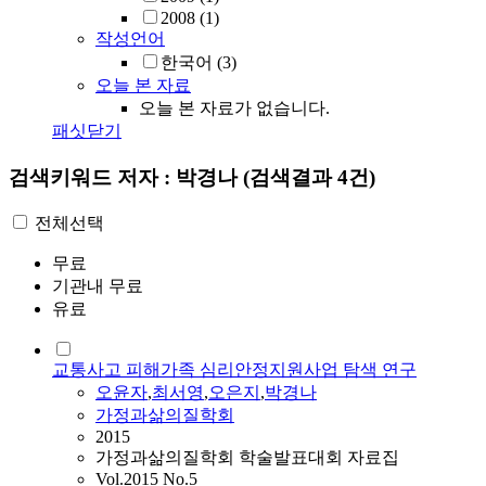
2008
(1)
작성언어
한국어
(3)
오늘 본 자료
오늘 본 자료가 없습니다.
패싯닫기
검색키워드
저자 : 박경나
(검색결과 4건)
전체선택
무료
기관내 무료
유료
교통사고 피해가족 심리안정지원사업 탐색 연구
오윤자
,
최서영
,
오은지
,
박경나
가정과삶의질학회
2015
가정과삶의질학회 학술발표대회 자료집
Vol.2015 No.5