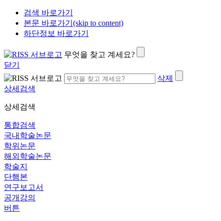
검색 바로가기
본문 바로가기(skip to content)
하단정보 바로가기
무엇을 찾고 계세요?
닫기
삭제
상세검색
상세검색
통합검색
국내학술논문
학위논문
해외학술논문
학술지
단행본
연구보고서
공개강의
버튼