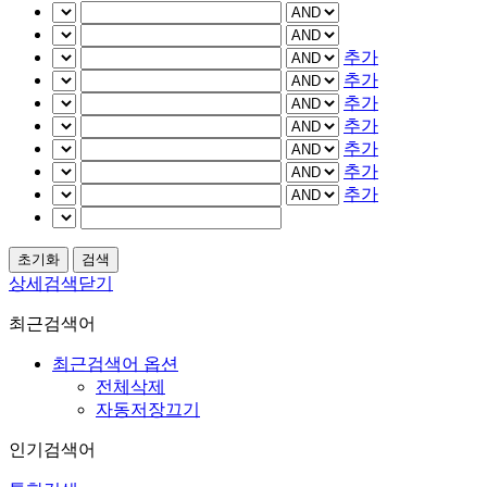
추가
추가
추가
추가
추가
추가
추가
상세검색닫기
최근검색어
최근검색어 옵션
전체삭제
자동저장끄기
인기검색어