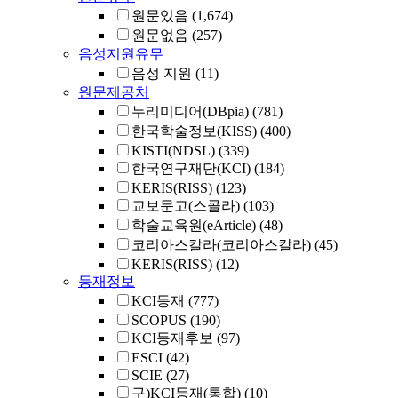
원문있음
(1,674)
원문없음
(257)
음성지원유무
음성 지원
(11)
원문제공처
누리미디어(DBpia)
(781)
한국학술정보(KISS)
(400)
KISTI(NDSL)
(339)
한국연구재단(KCI)
(184)
KERIS(RISS)
(123)
교보문고(스콜라)
(103)
학술교육원(eArticle)
(48)
코리아스칼라(코리아스칼라)
(45)
KERIS(RISS)
(12)
등재정보
KCI등재
(777)
SCOPUS
(190)
KCI등재후보
(97)
ESCI
(42)
SCIE
(27)
구)KCI등재(통합)
(10)