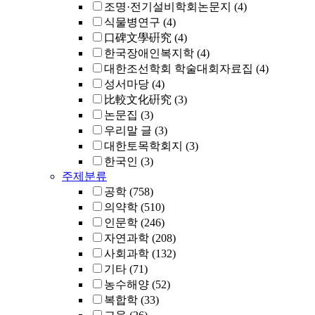
조명·전기설비학회논문지
(4)
식물병연구
(4)
口碑文學硏究
(4)
한국장애인복지학
(4)
대한조선학회 학술대회자료집
(4)
성서마당
(4)
比較文化硏究
(3)
논문집
(3)
우리말 글
(3)
대한토목학회지
(3)
한국인
(3)
주제분류
공학
(758)
의약학
(510)
인문학
(246)
자연과학
(208)
사회과학
(132)
기타
(71)
농수해양
(52)
복합학
(33)