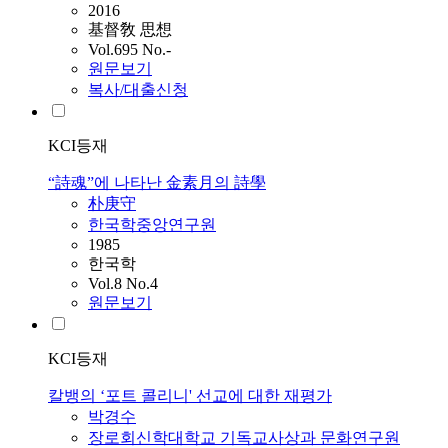
2016
基督敎 思想
Vol.695 No.-
원문보기
복사/대출신청
KCI등재
“詩魂”에 나타난 金素月의 詩學
朴庚守
한국학중앙연구원
1985
한국학
Vol.8 No.4
원문보기
KCI등재
칼뱅의 ‘포트 콜리니' 선교에 대한 재평가
박경수
장로회신학대학교 기독교사상과 문화연구원