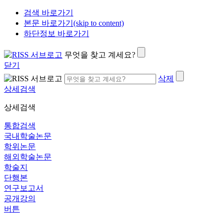
검색 바로가기
본문 바로가기(skip to content)
하단정보 바로가기
무엇을 찾고 계세요?
닫기
삭제
상세검색
상세검색
통합검색
국내학술논문
학위논문
해외학술논문
학술지
단행본
연구보고서
공개강의
버튼