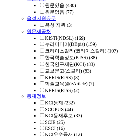
원문있음
(430)
원문없음
(77)
음성지원유무
음성 지원
(3)
원문제공처
KISTI(NDSL)
(169)
누리미디어(DBpia)
(159)
코리아스칼라(코리아스칼라)
(107)
한국학술정보(KISS)
(88)
한국연구재단(KCI)
(83)
교보문고(스콜라)
(83)
KERIS(RISS)
(8)
학술교육원(eArticle)
(7)
KERIS(RISS)
(2)
등재정보
KCI등재
(232)
SCOPUS
(44)
KCI등재후보
(33)
SCIE
(25)
ESCI
(16)
KCI우수등재
(12)