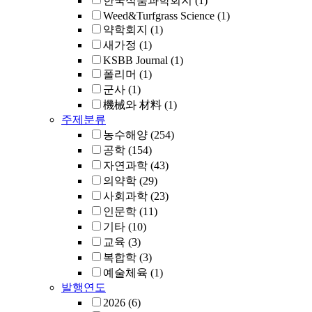
한국식품과학회지
(1)
Weed&Turfgrass Science
(1)
약학회지
(1)
새가정
(1)
KSBB Journal
(1)
폴리머
(1)
군사
(1)
機械와 材料
(1)
주제분류
농수해양
(254)
공학
(154)
자연과학
(43)
의약학
(29)
사회과학
(23)
인문학
(11)
기타
(10)
교육
(3)
복합학
(3)
예술체육
(1)
발행연도
2026
(6)