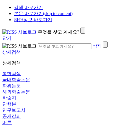
검색 바로가기
본문 바로가기(skip to content)
하단정보 바로가기
무엇을 찾고 계세요?
닫기
삭제
상세검색
상세검색
통합검색
국내학술논문
학위논문
해외학술논문
학술지
단행본
연구보고서
공개강의
버튼