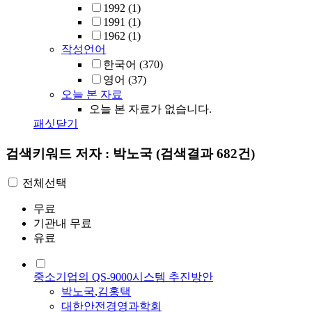
1992
(1)
1991
(1)
1962
(1)
작성언어
한국어
(370)
영어
(37)
오늘 본 자료
오늘 본 자료가 없습니다.
패싯닫기
검색키워드
저자 : 박노국
(검색결과 682건)
전체선택
무료
기관내 무료
유료
중소기업의 QS-9000시스템 추진방안
박노국
,
김홍택
대한안전경영과학회