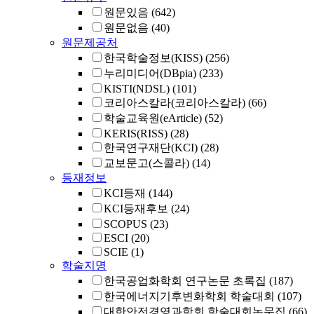
원문있음
(642)
원문없음
(40)
원문제공처
한국학술정보(KISS)
(256)
누리미디어(DBpia)
(233)
KISTI(NDSL)
(101)
코리아스칼라(코리아스칼라)
(66)
학술교육원(eArticle)
(52)
KERIS(RISS)
(28)
한국연구재단(KCI)
(28)
교보문고(스콜라)
(14)
등재정보
KCI등재
(144)
KCI등재후보
(24)
SCOPUS
(23)
ESCI
(20)
SCIE
(1)
학술지명
한국공업화학회 연구논문 초록집
(187)
한국에너지기후변화학회 학술대회
(107)
대한안전경영과학회 학술대회논문집
(66)