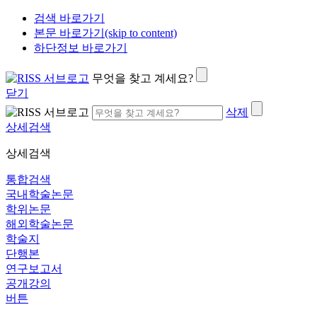
검색 바로가기
본문 바로가기(skip to content)
하단정보 바로가기
무엇을 찾고 계세요?
닫기
삭제
상세검색
상세검색
통합검색
국내학술논문
학위논문
해외학술논문
학술지
단행본
연구보고서
공개강의
버튼