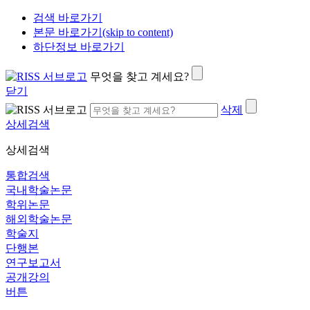
검색 바로가기
본문 바로가기(skip to content)
하단정보 바로가기
무엇을 찾고 계세요?
닫기
삭제
상세검색
상세검색
통합검색
국내학술논문
학위논문
해외학술논문
학술지
단행본
연구보고서
공개강의
버튼