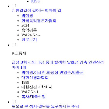
KISS
7. 한결같이 걸어온 학자의 길
박미경
한국음악평론가협회
2024
음악평론
Vol.24 No.-
원문보기
KCI등재
급성 B형 간염 과정 중에 발생한 말초성 양측 안면신경
마비 1례
박미경
,
이세진
,
하정상
,
변영주
,
박충서
대한신경과학회
1989
대한신경과학회지
Vol.7 No.1
복사/대출신청
뜻으로 본 성서-결단을 요구하시는 주님