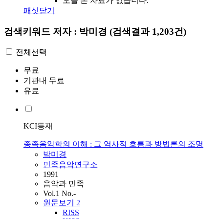
오늘 본 자료가 없습니다.
패싯닫기
검색키워드
저자 : 박미경
(검색결과 1,203건)
전체선택
무료
기관내 무료
유료
KCI등재
종족음악학의 이해 : 그 역사적 흐름과 방법론의 조명
박미경
민족음악연구소
1991
음악과 민족
Vol.1 No.-
원문보기
2
RISS