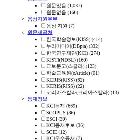
원문있음
(1,037)
원문없음
(166)
음성지원유무
음성 지원
(7)
원문제공처
한국학술정보(KISS)
(414)
누리미디어(DBpia)
(332)
한국연구재단(KCI)
(274)
KISTI(NDSL)
(160)
교보문고(스콜라)
(123)
학술교육원(eArticle)
(91)
KERIS(RISS)
(62)
KERIS(RISS)
(22)
코리아스칼라(코리아스칼라)
(13)
등재정보
KCI등재
(669)
SCOPUS
(86)
ESCI
(39)
KCI등재후보
(36)
SCIE
(12)
KCI우수등재
(7)