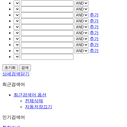
추가
추가
추가
추가
추가
추가
추가
상세검색닫기
최근검색어
최근검색어 옵션
전체삭제
자동저장끄기
인기검색어