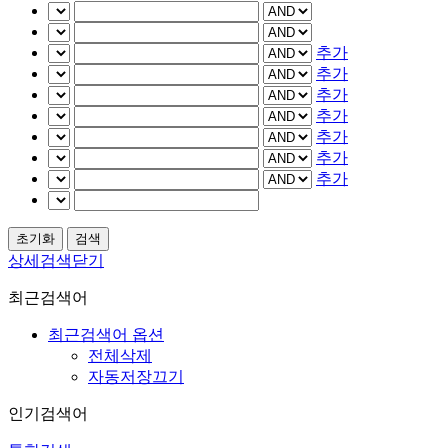
추가
추가
추가
추가
추가
추가
추가
상세검색닫기
최근검색어
최근검색어 옵션
전체삭제
자동저장끄기
인기검색어