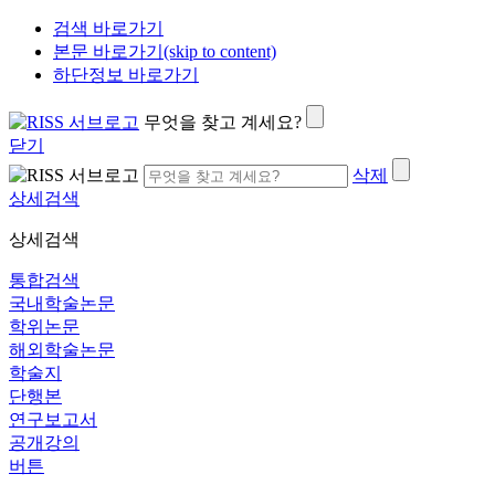
검색 바로가기
본문 바로가기(skip to content)
하단정보 바로가기
무엇을 찾고 계세요?
닫기
삭제
상세검색
상세검색
통합검색
국내학술논문
학위논문
해외학술논문
학술지
단행본
연구보고서
공개강의
버튼