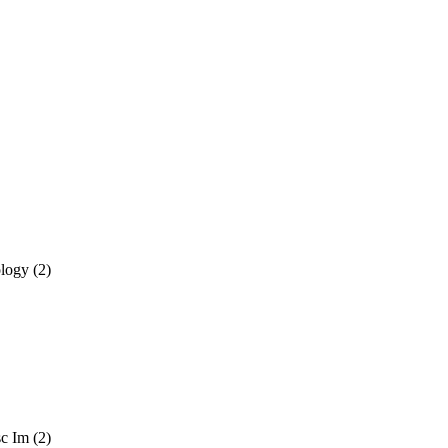
ology
(2)
sc Im
(2)