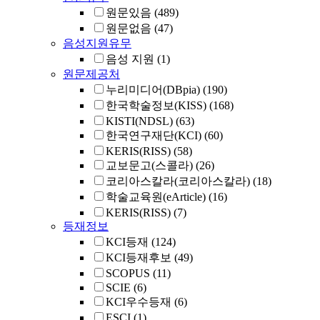
원문있음
(489)
원문없음
(47)
음성지원유무
음성 지원
(1)
원문제공처
누리미디어(DBpia)
(190)
한국학술정보(KISS)
(168)
KISTI(NDSL)
(63)
한국연구재단(KCI)
(60)
KERIS(RISS)
(58)
교보문고(스콜라)
(26)
코리아스칼라(코리아스칼라)
(18)
학술교육원(eArticle)
(16)
KERIS(RISS)
(7)
등재정보
KCI등재
(124)
KCI등재후보
(49)
SCOPUS
(11)
SCIE
(6)
KCI우수등재
(6)
ESCI
(1)