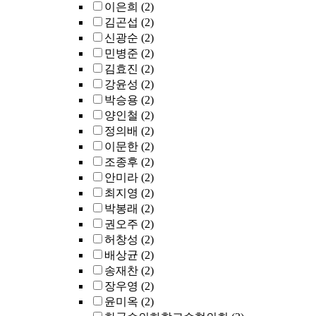
이은희
(2)
김곤섭
(2)
신광순
(2)
민병준
(2)
김효진
(2)
강윤성
(2)
박승용
(2)
양인철
(2)
정의배
(2)
이문한
(2)
조종후
(2)
안미라
(2)
최지영
(2)
박봉래
(2)
권오주
(2)
허창성
(2)
배상균
(2)
송재찬
(2)
장우영
(2)
윤미옥
(2)