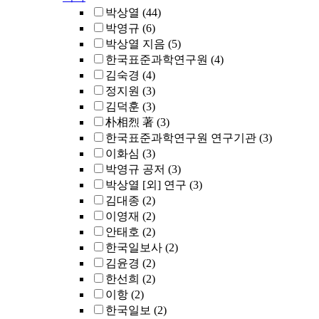
박상열
(44)
박영규
(6)
박상열 지음
(5)
한국표준과학연구원
(4)
김숙경
(4)
정지원
(3)
김덕훈
(3)
朴相烈 著
(3)
한국표준과학연구원 연구기관
(3)
이화심
(3)
박영규 공저
(3)
박상열 [외] 연구
(3)
김대종
(2)
이영재
(2)
안태호
(2)
한국일보사
(2)
김윤경
(2)
한선희
(2)
이항
(2)
한국일보
(2)