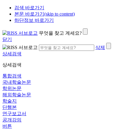
검색 바로가기
본문 바로가기(skip to content)
하단정보 바로가기
무엇을 찾고 계세요?
닫기
삭제
상세검색
상세검색
통합검색
국내학술논문
학위논문
해외학술논문
학술지
단행본
연구보고서
공개강의
버튼