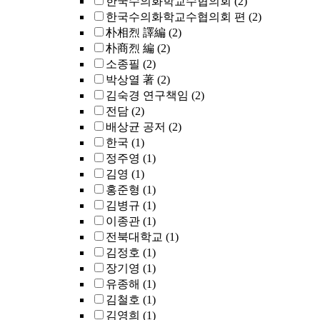
한국수의화학교수협의회
(2)
한국수의화학교수협의회 편
(2)
朴相烈 譯編
(2)
朴商烈 編
(2)
소종필
(2)
박상열 著
(2)
김숙경 연구책임
(2)
전담
(2)
배상균 공저
(2)
한국
(1)
정주영
(1)
김영
(1)
홍준형
(1)
김병규
(1)
이종관
(1)
전북대학교
(1)
김정호
(1)
장기영
(1)
유종해
(1)
김철호
(1)
김영희
(1)