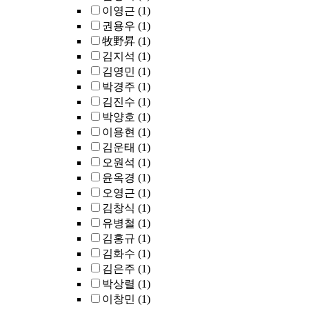
이영근
(1)
권용우
(1)
牧野昇
(1)
김지석
(1)
김영민
(1)
박경주
(1)
김진수
(1)
박양호
(1)
이용현
(1)
김운태
(1)
오원석
(1)
윤옥경
(1)
오영근
(1)
김창식
(1)
유병철
(1)
김홍규
(1)
김화수
(1)
김은주
(1)
박상렬
(1)
이창민
(1)