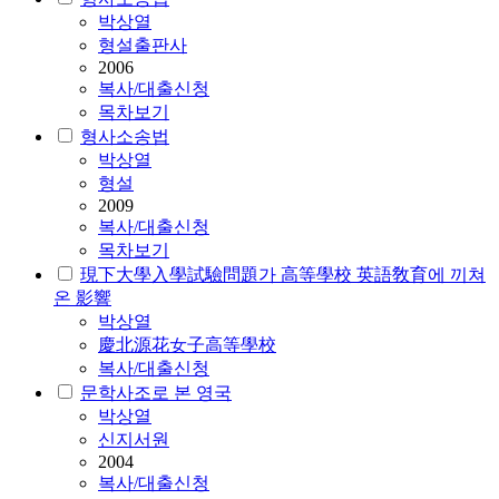
박상열
형설출판사
2006
복사/대출신청
목차보기
형사소송법
박상열
형설
2009
복사/대출신청
목차보기
現下大學入學試驗問題가 高等學校 英語敎育에 끼쳐
온 影響
박상열
慶北源花女子高等學校
복사/대출신청
문학사조로 본 영국
박상열
신지서원
2004
복사/대출신청