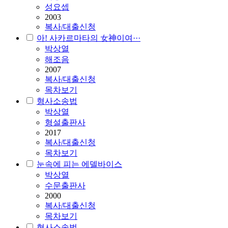
성요셉
2003
복사/대출신청
아! 사카르마타의 女神이여···
박상열
해조음
2007
복사/대출신청
목차보기
형사소송법
박상열
형설출판사
2017
복사/대출신청
목차보기
눈속에 피는 에델바이스
박상열
수문출판사
2000
복사/대출신청
목차보기
형사소송법