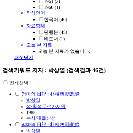
1961
(2)
1960
(1)
작성언어
한국어
(46)
자료형태
단행본
(45)
비도서
(1)
오늘 본 자료
오늘 본 자료가 없습니다.
패싯닫기
검색키워드
저자 : 박상열
(검색결과 46건)
전체선택
엄마의 日記 : 朴相烈 隨想錄
박상열
성·황석두로가서원
1988
복사/대출신청
엄마의 日記 : 朴相烈 隨想錄
박상열