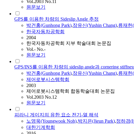
Vol.2003 No.11
원문보기
GPS를 이용한 차량의 Sideslip Angle 추정
박건홍(Gunhong
Park
)
,
장유신(Yushin Chang)
,
류재헌(Ja
한국자동차공학회
2004
한국자동차공학회 지부 학술대회 논문집
Vol.- No.-
원문보기
GPS/INS를 이용한 차량의 sideslip angle과 cornering stiffne
박건홍(Gunhong
Park
)
,
장유신(Yushin Chang)
,
류재헌(Ja
제어로봇시스템학회
2003
제어로봇시스템학회 합동학술대회 논문집
Vol.2003 No.12
원문보기
피라니 게이지의 유한 요소 전기-열 해석
노영욱(Youngwook Noh)
,
박지은(Jieun
Park
)
,
정하경(Ha
대한기계학회
2016