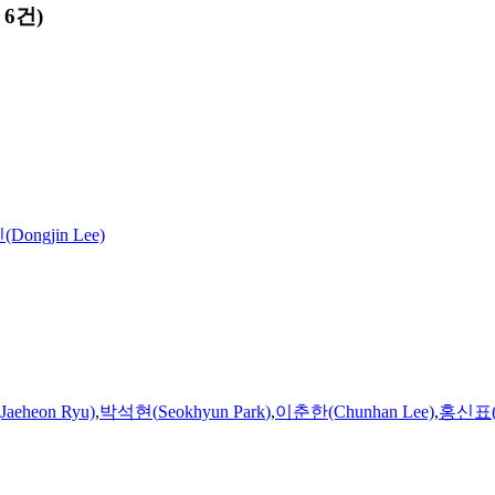
6건)
Dongjin Lee)
eheon Ryu)
,
박석현
(
Seokhyun
Park
)
,
이춘한(Chunhan Lee)
,
홍신표(S