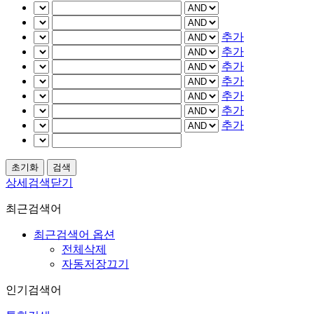
추가
추가
추가
추가
추가
추가
추가
상세검색닫기
최근검색어
최근검색어 옵션
전체삭제
자동저장끄기
인기검색어