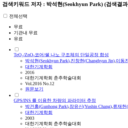
검색키워드
저자 : 박석현(Seokhyun Park)
(검색결과 
전체선택
무료
기관내 무료
유료
TeO₂/ZnO-코어/쉘 나노 구조체의 단일공정 합성
박석현
(
Seokhyun
Park
)
,
진창현(Changhyun Jin)
,
이동진(
대한기계학회
2016
대한기계학회 춘추학술대회
Vol.2016 No.12
원문보기
GPS/INS 를 이용한 차량의 파라미터 추정
박건홍(Gunhong
Park
)
,
장유신(Yushin Chang)
,
류재헌(Ja
대한기계학회
2003
대한기계학회 춘추학술대회