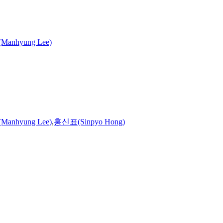
anhyung Lee)
anhyung Lee)
,
홍신표(Sinpyo Hong)