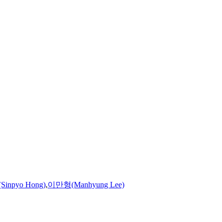
inpyo Hong)
,
이만형(Manhyung Lee)