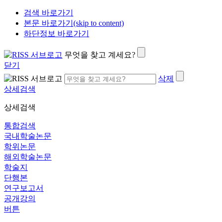
검색 바로가기
본문 바로가기(skip to content)
하단정보 바로가기
무엇을 찾고 계세요?
닫기
삭제
상세검색
상세검색
통합검색
국내학술논문
학위논문
해외학술논문
학술지
단행본
연구보고서
공개강의
버튼