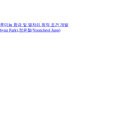
알루미늄 합금 및 열처리 최적 조건 개발
hyun
Park
)
,
정윤철(Yooncheol Jung)