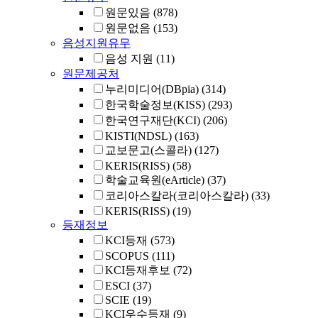
원문있음
(878)
원문없음
(153)
음성지원유무
음성 지원
(11)
원문제공처
누리미디어(DBpia)
(314)
한국학술정보(KISS)
(293)
한국연구재단(KCI)
(206)
KISTI(NDSL)
(163)
교보문고(스콜라)
(127)
KERIS(RISS)
(58)
학술교육원(eArticle)
(37)
코리아스칼라(코리아스칼라)
(33)
KERIS(RISS)
(19)
등재정보
KCI등재
(573)
SCOPUS
(111)
KCI등재후보
(72)
ESCI
(37)
SCIE
(19)
KCI우수등재
(9)