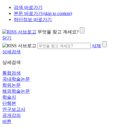
검색 바로가기
본문 바로가기(skip to content)
하단정보 바로가기
무엇을 찾고 계세요?
닫기
삭제
상세검색
상세검색
통합검색
국내학술논문
학위논문
해외학술논문
학술지
단행본
연구보고서
공개강의
버튼