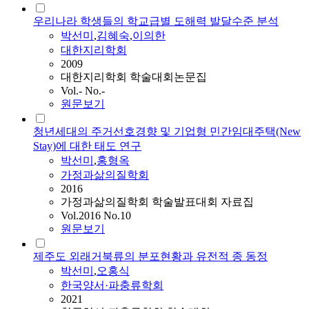
우리나라 학생들의 학교급별 도해력 발달수준 분석
박선미
,
김혜숙
,
이의한
대한지리학회
2009
대한지리학회 학술대회논문집
Vol.- No.-
원문보기
청년세대의 주거선호경향 및 기업형 민간임대주택(New
Stay)에 대한 태도 연구
박선미
,
홍형옥
가정과삶의질학회
2016
가정과삶의질학회 학술발표대회 자료집
Vol.2016 No.10
원문보기
제주도 외래거북류의 분포현황과 유전적 종 동정
박선미
,
오홍식
한국양서·파충류학회
2021