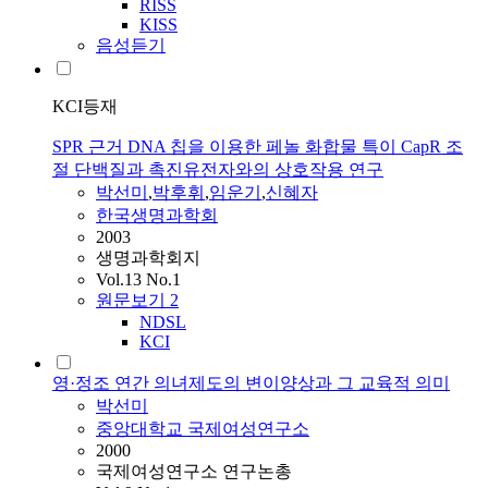
RISS
KISS
음성듣기
KCI등재
SPR 근거 DNA 칩을 이용한 페놀 화합물 특이 CapR 조
절 단백질과 촉진유전자와의 상호작용 연구
박선미
,
박후휘
,
임운기
,
신혜자
한국생명과학회
2003
생명과학회지
Vol.13 No.1
원문보기
2
NDSL
KCI
영·정조 연간 의녀제도의 변이양상과 그 교육적 의미
박선미
중앙대학교 국제여성연구소
2000
국제여성연구소 연구논총