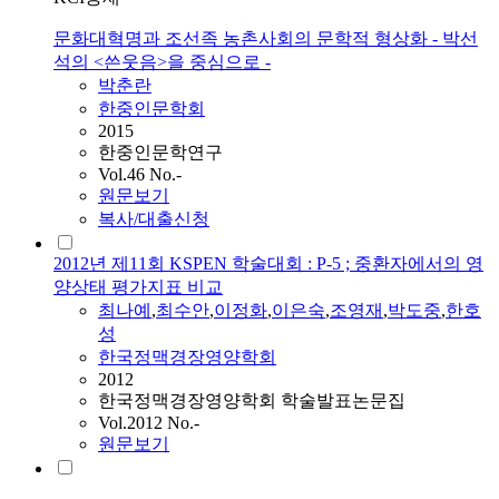
문화대혁명과 조선족 농촌사회의 문학적 형상화 - 박선
석의 <쓴웃음>을 중심으로 -
박
춘란
한중인문학회
2015
한중인문학연구
Vol.46 No.-
원문보기
복사/대출신청
2012년 제11회 KSPEN 학술대회 : P-5 ; 중환자에서의 영
양상태 평가지표 비교
최나예
,
최수안
,
이정화
,
이은숙
,
조영재
,
박
도중
,
한호
성
한국정맥경장영양학회
2012
한국정맥경장영양학회 학술발표논문집
Vol.2012 No.-
원문보기