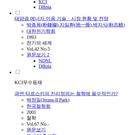
KCI
DBpia
태양광 에너지 이용 기술ㆍ시장 현황 및 전망
박
종목(朴鍾穆)
,
지일환(池一煥)
,
박
지식(朴志植)
대한전기학회
1993
전기의 세계
Vol.42 No.5
원문보기
2
NDSL
DBpia
KCI우수등재
과연 타르스키의 진리정의는 철학에 필수적인가?
박
정일(Jeong-Il Park)
한국철학회
2001
철학
Vol.67 No.-
원문보기