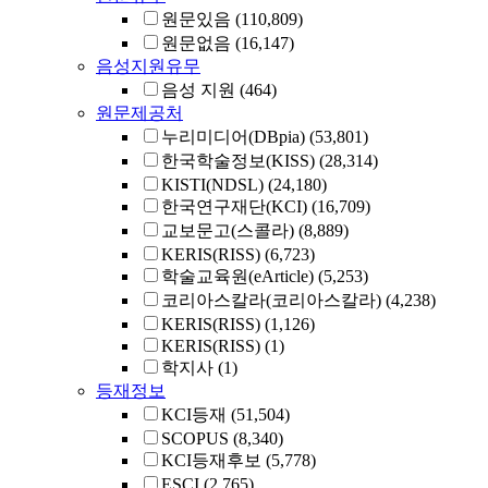
원문있음
(110,809)
원문없음
(16,147)
음성지원유무
음성 지원
(464)
원문제공처
누리미디어(DBpia)
(53,801)
한국학술정보(KISS)
(28,314)
KISTI(NDSL)
(24,180)
한국연구재단(KCI)
(16,709)
교보문고(스콜라)
(8,889)
KERIS(RISS)
(6,723)
학술교육원(eArticle)
(5,253)
코리아스칼라(코리아스칼라)
(4,238)
KERIS(RISS)
(1,126)
KERIS(RISS)
(1)
학지사
(1)
등재정보
KCI등재
(51,504)
SCOPUS
(8,340)
KCI등재후보
(5,778)
ESCI
(2,765)