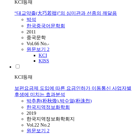
KCI등재
“대교약졸(大巧若拙)”의 심미관과 선종의 깨달음
박
석
한국중국어문학회
2011
중국문학
Vol.66 No.-
원문보기
2
KCI
KISS
KCI등재
보편요금제 도입에 따른 요금인하가 이동통신 사업자별
후생에 미치는 효과분석
박
추환(朴秋煥)
,
박
수열(朴洙烈)
한국지역정보화학회
2019
한국지역정보화학회지
Vol.22 No.2
원문보기
2