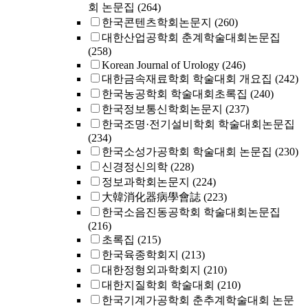
회 논문집
(264)
한국콘텐츠학회논문지
(260)
대한산업공학회 춘계학술대회논문집
(258)
Korean Journal of Urology
(246)
대한금속재료학회 학술대회 개요집
(242)
한국농공학회 학술대회초록집
(240)
한국정보통신학회논문지
(237)
한국조명·전기설비학회 학술대회논문집
(234)
한국소성가공학회 학술대회 논문집
(230)
신경정신의학
(228)
정보과학회논문지
(224)
大韓消化器病學會誌
(223)
한국소음진동공학회 학술대회논문집
(216)
초록집
(215)
한국육종학회지
(213)
대한정형외과학회지
(210)
대한지질학회 학술대회
(210)
한국기계가공학회 춘추계학술대회 논문