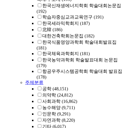
한국신재생에너지학회 학술대회논문집
(192)
학습자중심교과교육연구
(191)
한국세라믹학회지
(187)
北韓
(186)
대한건축학회논문집
(182)
한국식품영양과학회 학술대회발표집
(181)
한국체육과학회지
(181)
한국농약과학회 학술발표대회 논문집
(179)
항공우주시스템공학회 학술대회 발표집
(178)
주제분류
공학
(48,151)
의약학
(24,812)
사회과학
(16,862)
농수해양
(9,711)
인문학
(9,291)
자연과학
(8,220)
기타
(6,017)