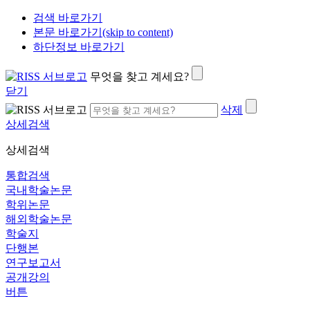
검색 바로가기
본문 바로가기(skip to content)
하단정보 바로가기
무엇을 찾고 계세요?
닫기
삭제
상세검색
상세검색
통합검색
국내학술논문
학위논문
해외학술논문
학술지
단행본
연구보고서
공개강의
버튼