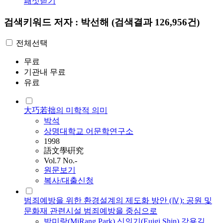
패싯닫기
검색키워드
저자 : 박선해
(검색결과 126,956건)
전체선택
무료
기관내 무료
유료
大巧若拙의 미학적 의미
박
석
상명대학교 어문학연구소
1998
語文學硏究
Vol.7 No.-
원문보기
복사/대출신청
범죄예방을 위한 환경설계의 제도화 방안 (Ⅳ): 공원 및
문화재 관련시설 범죄예방을 중심으로
박
미랑(MiRang Park)
,
신의기(Euigi Shin)
,
강용길