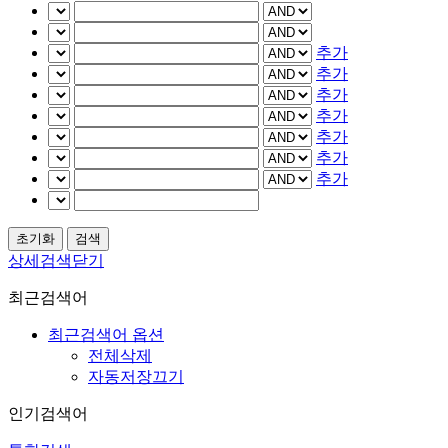
추가
추가
추가
추가
추가
추가
추가
상세검색닫기
최근검색어
최근검색어 옵션
전체삭제
자동저장끄기
인기검색어