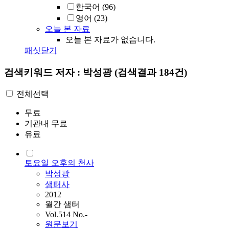
한국어
(96)
영어
(23)
오늘 본 자료
오늘 본 자료가 없습니다.
패싯닫기
검색키워드
저자 : 박성광
(검색결과 184건)
전체선택
무료
기관내 무료
유료
토요일 오후의 천사
박성광
샘터사
2012
월간 샘터
Vol.514 No.-
원문보기