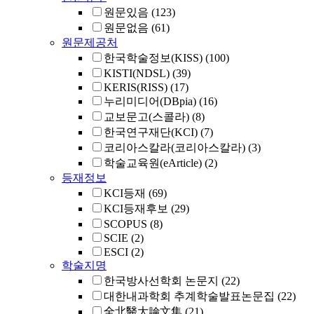
원문있음
(123)
원문없음
(61)
원문제공처
한국학술정보(KISS)
(100)
KISTI(NDSL)
(39)
KERIS(RISS)
(17)
누리미디어(DBpia)
(16)
교보문고(스콜라)
(8)
한국연구재단(KCI)
(7)
코리아스칼라(코리아스칼라)
(3)
학술교육원(eArticle)
(2)
등재정보
KCI등재
(69)
KCI등재후보
(29)
SCOPUS
(8)
SCIE
(2)
ESCI
(2)
학술지명
한국방사선학회 논문지
(22)
대한내과학회 추계학술발표논문집
(22)
全北醫大論文集
(21)