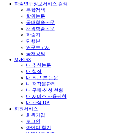
학술연구정보서비스 검색
통합검색
학위논문
국내학술논문
해외학술논문
학술지
단행본
연구보고서
공개강의
MyRISS
내 추천논문
내 책장
내 최근 본 논문
내 저작물관리
내 구매·신청 현황
내 서비스 사용권한
내 관심 DB
회원서비스
회원가입
로그인
아이디 찾기