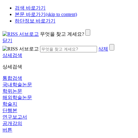
검색 바로가기
본문 바로가기(skip to content)
하단정보 바로가기
무엇을 찾고 계세요?
닫기
삭제
상세검색
상세검색
통합검색
국내학술논문
학위논문
해외학술논문
학술지
단행본
연구보고서
공개강의
버튼