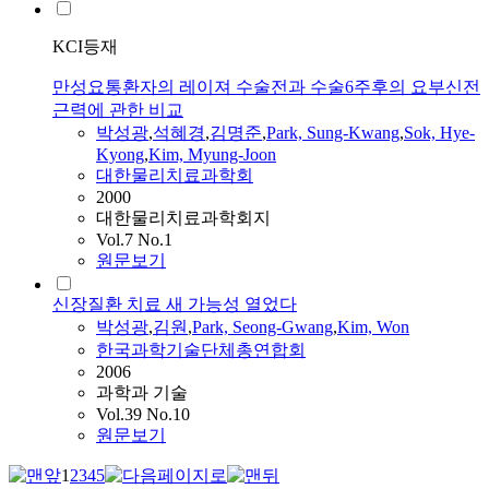
KCI등재
만성요통환자의 레이져 수술전과 수술6주후의 요부신전
근력에 관한 비교
박성광
,
석혜경
,
김명준
,
Park, Sung-Kwang
,
Sok, Hye-
Kyong
,
Kim, Myung-Joon
대한물리치료과학회
2000
대한물리치료과학회지
Vol.7 No.1
원문보기
신장질환 치료 새 가능성 열었다
박성광
,
김원
,
Park, Seong-Gwang
,
Kim, Won
한국과학기술단체총연합회
2006
과학과 기술
Vol.39 No.10
원문보기
1
2
3
4
5