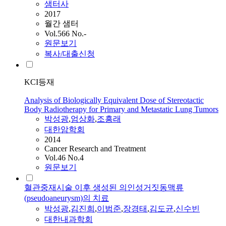
샘터사
2017
월간 샘터
Vol.566 No.-
원문보기
복사/대출신청
KCI등재
Analysis of Biologically Equivalent Dose of Stereotactic
Body Radiotherapy for Primary and Metastatic Lung Tumors
박성광
,
엄상화
,
조흥래
대한암학회
2014
Cancer Research and Treatment
Vol.46 No.4
원문보기
혈관중재시술 이후 생성된 의인성거짓동맥류
(pseudoaneurysm)의 치료
박성광
,
김진희
,
이범준
,
장경태
,
김도균
,
신수빈
대한내과학회