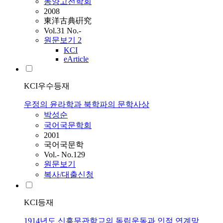
동양고전학회
2008
東洋古典硏究
Vol.31 No.-
원문보기
2
KCI
eArticle
KCI우수등재
우정의 윤라학과 북학파의 문학사상
박성순
국어국문학회
2001
국어국문학
Vol.- No.129
원문보기
복사/대출신청
KCI등재
1914년도 신흥무관학교의 독립운동과 인적 연계망