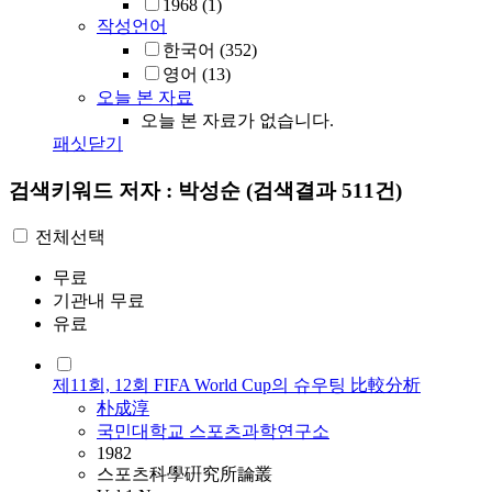
1968
(1)
작성언어
한국어
(352)
영어
(13)
오늘 본 자료
오늘 본 자료가 없습니다.
패싯닫기
검색키워드
저자 : 박성순
(검색결과 511건)
전체선택
무료
기관내 무료
유료
제11회, 12회 FIFA World Cup의 슈우팅 比較分析
朴成淳
국민대학교 스포츠과학연구소
1982
스포츠科學硏究所論叢