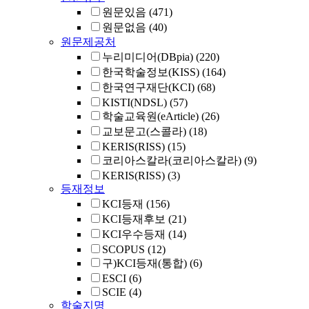
원문있음
(471)
원문없음
(40)
원문제공처
누리미디어(DBpia)
(220)
한국학술정보(KISS)
(164)
한국연구재단(KCI)
(68)
KISTI(NDSL)
(57)
학술교육원(eArticle)
(26)
교보문고(스콜라)
(18)
KERIS(RISS)
(15)
코리아스칼라(코리아스칼라)
(9)
KERIS(RISS)
(3)
등재정보
KCI등재
(156)
KCI등재후보
(21)
KCI우수등재
(14)
SCOPUS
(12)
구)KCI등재(통합)
(6)
ESCI
(6)
SCIE
(4)
학술지명