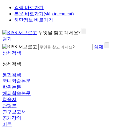
검색 바로가기
본문 바로가기(skip to content)
하단정보 바로가기
무엇을 찾고 계세요?
닫기
삭제
상세검색
상세검색
통합검색
국내학술논문
학위논문
해외학술논문
학술지
단행본
연구보고서
공개강의
버튼