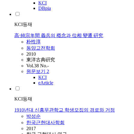
KCI
DBpia
KCI등재
高⋅純宗年間 義兵의 槪念과 位相 變遷 硏究
朴性淳
동양고전학회
2010
東洋古典硏究
Vol.38 No.-
원문보기
2
KCI
eArticle
KCI등재
1910년대 신흥무관학교 학생모집의 경로와 거점
박성순
한국근현대사학회
2017