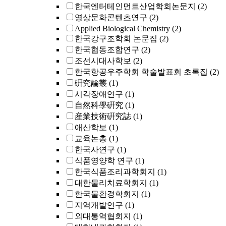
한국엔터테인먼트산업학회논문지
(2)
영상문화콘텐츠연구
(2)
Applied Biological Chemistry
(2)
한국강구조학회 논문집
(2)
한국협동조합연구
(2)
조선시대사학보
(2)
한국항공우주학회 학술발표회 초록집
(2)
硏究論叢
(1)
시각장애연구
(1)
自然科學硏究
(1)
産業技術硏究誌
(1)
애산학보
(1)
교육논총
(1)
한국사연구
(1)
식품영양학 연구
(1)
한국식품조리과학회지
(1)
대한물리치료학회지
(1)
한국물환경학회지
(1)
지역개발연구
(1)
외대통역협회지
(1)