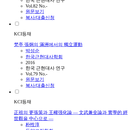
한국 근현대사 연구
Vol.82 No.-
원문보기
복사/대출신청
KCI등재
梵亭 張炯의 滿洲에서의 獨立運動
박성순
한국근현대사학회
2016
한국 근현대사 연구
Vol.79 No.-
원문보기
복사/대출신청
KCI등재
正祖의 更張策과 王權强化論 — 文武兼全論과 實學的 經
世觀을 中心으로 —
朴性淳