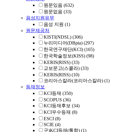
원문있음
(632)
원문없음
(33)
음성지원유무
음성 지원
(1)
원문제공처
KISTI(NDSL)
(306)
누리미디어(DBpia)
(297)
한국연구재단(KCI)
(165)
한국학술정보(KISS)
(98)
KERIS(RISS)
(33)
교보문고(스콜라)
(33)
KERIS(RISS)
(10)
코리아스칼라(코리아스칼라)
(1)
등재정보
KCI등재
(350)
SCOPUS
(36)
KCI등재후보
(34)
KCI우수등재
(8)
ESCI
(8)
SCIE
(4)
구)KCI등재(통합)
(1)