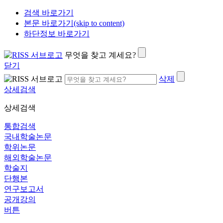
검색 바로가기
본문 바로가기(skip to content)
하단정보 바로가기
무엇을 찾고 계세요?
닫기
삭제
상세검색
상세검색
통합검색
국내학술논문
학위논문
해외학술논문
학술지
단행본
연구보고서
공개강의
버튼