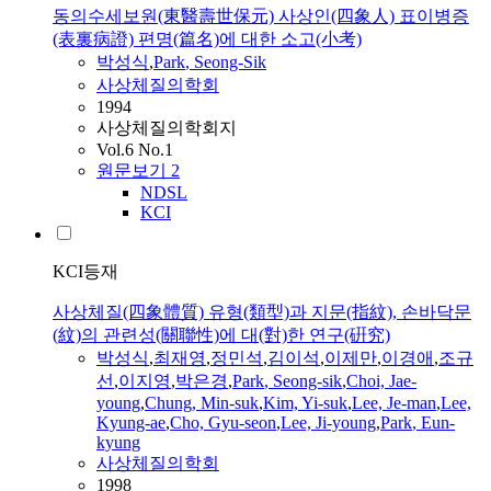
동의수세보원(東醫壽世保元) 사상인(四象人) 표이병증
(表裏病證) 편명(篇名)에 대한 소고(小考)
박성식
,
Park
, Seong-Sik
사상체질의학회
1994
사상체질의학회지
Vol.6 No.1
원문보기
2
NDSL
KCI
KCI등재
사상체질(四象體質) 유형(類型)과 지문(指紋), 손바닥문
(紋)의 관련성(關聯性)에 대(對)한 연구(硏究)
박성식
,
최재영
,
정민석
,
김이석
,
이제만
,
이경애
,
조규
선
,
이지영
,
박은경
,
Park
, Seong-sik
,
Choi, Jae-
young
,
Chung, Min-suk
,
Kim, Yi-suk
,
Lee, Je-man
,
Lee,
Kyung-ae
,
Cho, Gyu-seon
,
Lee, Ji-young
,
Park
, Eun-
kyung
사상체질의학회
1998