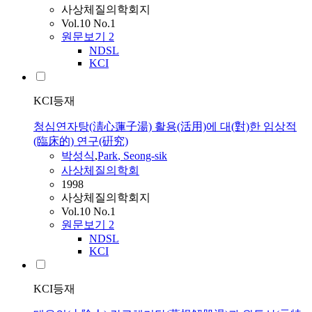
사상체질의학회지
Vol.10 No.1
원문보기
2
NDSL
KCI
KCI등재
청심연자탕(淸心蓮子湯) 활용(活用)에 대(對)한 임상적
(臨床的) 연구(硏究)
박성식
,
Park
, Seong-sik
사상체질의학회
1998
사상체질의학회지
Vol.10 No.1
원문보기
2
NDSL
KCI
KCI등재