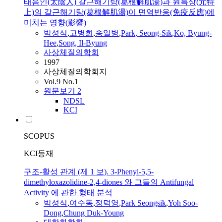
태음인(太陰人) 갈근해기탕(葛根解肌湯)과 원특상(元特
上)의 갈근해기탕(葛根解肌湯)이 면역반응(免疫反應)에
미치는 영향(影響)
박성식
,
고병희
,
송일병
,
Park
, Seong-Sik
,
Ko, Byung-
Hee
,
Song, Il-Byung
사상체질의학회
1997
사상체질의학회지
Vol.9 No.1
원문보기
2
NDSL
KCI
SCOPUS
KCI등재
구조-활성 관계 (제 1 보). 3-Phenyl-5,5-
dimethyloxazolidine-2,4-diones 와 그들의 Antifungal
Activity 에 관한 형태 분석
박성식
,
여수동
,
정덕영
,
Park
Seongsik
,
Yoh Soo-
Dong
,
Chung Duk-Young