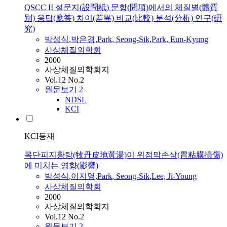
QSCC II 설문지(設問紙) 문항(問項)에서의 체질별(體質
別) 응답(應答) 차이(差異) 비교(比較) 분석(分析) 연구(硏
究)
박성식
,
박은경
,
Park
, Seong-Sik
,
Park
, Eun-Kyung
사상체질의학회
2000
사상체질의학회지
Vol.12 No.2
원문보기
2
NDSL
KCI
KCI등재
목단피지황탕(牧丹皮地黃湯)이 위점막손상(胃粘膜損傷)
에 미치는 영향(影響)
박성식
,
이지영
,
Park
, Seong-Sik
,
Lee, Ji-Young
사상체질의학회
2000
사상체질의학회지
Vol.12 No.2
원문보기
2