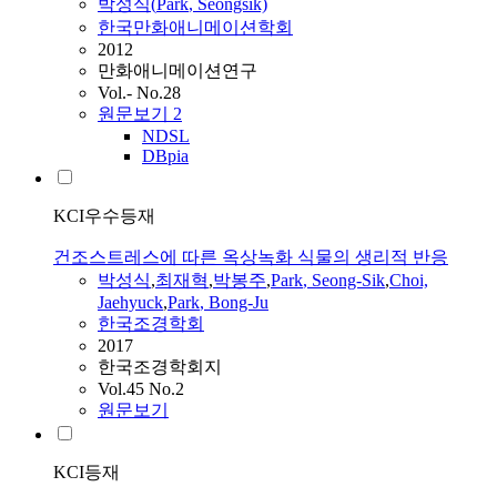
박성식
(
Park
, Seongsik)
한국만화애니메이션학회
2012
만화애니메이션연구
Vol.- No.28
원문보기
2
NDSL
DBpia
KCI우수등재
건조스트레스에 따른 옥상녹화 식물의 생리적 반응
박성식
,
최재혁
,
박봉주
,
Park
, Seong-Sik
,
Choi,
Jaehyuck
,
Park
, Bong-Ju
한국조경학회
2017
한국조경학회지
Vol.45 No.2
원문보기
KCI등재