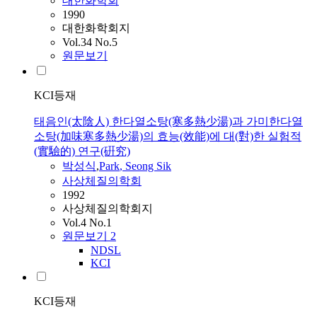
대한화학회
1990
대한화학회지
Vol.34 No.5
원문보기
KCI등재
태음인(太陰人) 한다열소탕(寒多熱少湯)과 가미한다열
소탕(加味寒多熱少湯)의 효능(效能)에 대(對)한 실험적
(實驗的) 연구(硏究)
박성식
,
Park
, Seong Sik
사상체질의학회
1992
사상체질의학회지
Vol.4 No.1
원문보기
2
NDSL
KCI
KCI등재