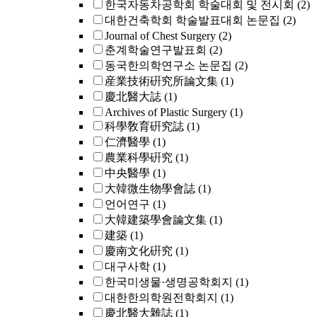
한국자동차공학회 학술대회 및 전시회
(2)
대한건축학회 학술발표대회 논문집
(2)
Journal of Chest Surgery
(2)
춘계학술연구발표회
(2)
동국한의학연구소 논문집
(2)
産業技術硏究所論文集
(1)
慶北醫大誌
(1)
Archives of Plastic Surgery
(1)
科學敎育硏究誌
(1)
仁濟醫學
(1)
農業科學硏究
(1)
中央醫學
(1)
大韓微生物學會誌
(1)
언어연구
(1)
大韓建築學會論文集
(1)
建築
(1)
慶南文化硏究
(1)
대구사학
(1)
한국미생물·생명공학회지
(1)
대한한의학원전학회지
(1)
慶北醫大雜誌
(1)