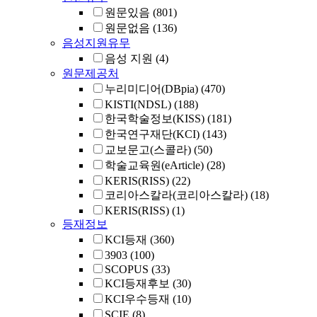
원문있음
(801)
원문없음
(136)
음성지원유무
음성 지원
(4)
원문제공처
누리미디어(DBpia)
(470)
KISTI(NDSL)
(188)
한국학술정보(KISS)
(181)
한국연구재단(KCI)
(143)
교보문고(스콜라)
(50)
학술교육원(eArticle)
(28)
KERIS(RISS)
(22)
코리아스칼라(코리아스칼라)
(18)
KERIS(RISS)
(1)
등재정보
KCI등재
(360)
3903
(100)
SCOPUS
(33)
KCI등재후보
(30)
KCI우수등재
(10)
SCIE
(8)