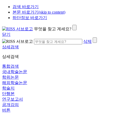
검색 바로가기
본문 바로가기(skip to content)
하단정보 바로가기
무엇을 찾고 계세요?
닫기
삭제
상세검색
상세검색
통합검색
국내학술논문
학위논문
해외학술논문
학술지
단행본
연구보고서
공개강의
버튼