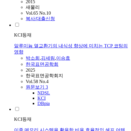
2015
새물리
Vol.65 No.10
복사/대출신청
KCI등재
알루미늄 열교환기의 내식성 향상에 미치는 TCP 코팅의
영향
박소희
,
김세림
,
이승효
한국표면공학회
2025
한국표면공학회지
Vol.58 No.4
원문보기
3
NDSL
KCI
DBpia
KCI등재
이종 메모리 시스템을 활용한 비용 효율적인 셀프 어텐