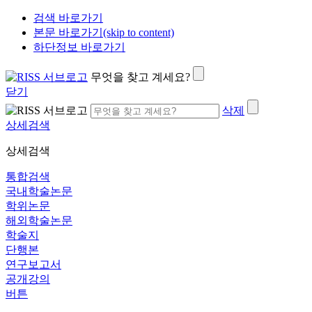
검색 바로가기
본문 바로가기(skip to content)
하단정보 바로가기
무엇을 찾고 계세요?
닫기
삭제
상세검색
상세검색
통합검색
국내학술논문
학위논문
해외학술논문
학술지
단행본
연구보고서
공개강의
버튼