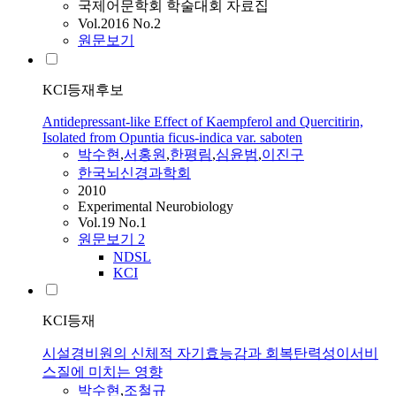
국제어문학회 학술대회 자료집
Vol.2016 No.2
원문보기
KCI등재후보
Antidepressant-like Effect of Kaempferol and Quercitirin,
Isolated from Opuntia ficus-indica var. saboten
박수현
,
서홍원
,
한평림
,
심윤범
,
이진구
한국뇌신경과학회
2010
Experimental Neurobiology
Vol.19 No.1
원문보기
2
NDSL
KCI
KCI등재
시설경비원의 신체적 자기효능감과 회복탄력성이서비
스질에 미치는 영향
박수현
,
조철규