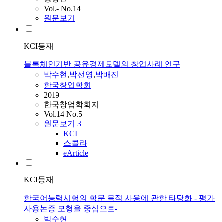
Vol.- No.14
원문보기
KCI등재
블록체인기반 공유경제모델의 창업사례 연구
박수현
,
박선영
,
박배진
한국창업학회
2019
한국창업학회지
Vol.14 No.5
원문보기
3
KCI
스콜라
eArticle
KCI등재
한국어능력시험의 학문 목적 사용에 관한 타당화 - 평가
사용논증 모형을 중심으로-
박수현