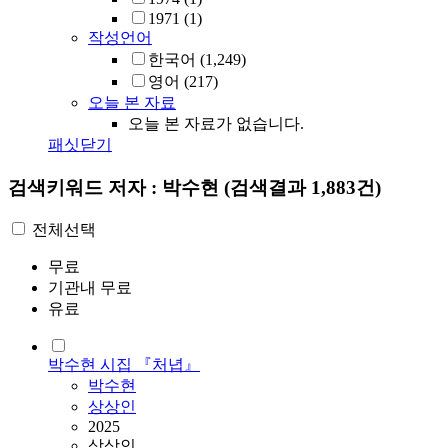
1971
(1)
작성언어
한국어
(1,249)
영어
(217)
오늘 본 자료
오늘 본 자료가 없습니다.
패싯닫기
검색키워드
저자 : 박수현
(검색결과 1,883건)
전체선택
무료
기관내 무료
유료
박수현 시집 『처녑』
박수현
상상인
2025
상상인