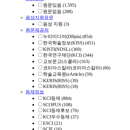
원문있음
(1,595)
원문없음
(288)
음성지원유무
음성 지원
(3)
원문제공처
누리미디어(DBpia)
(854)
한국학술정보(KISS)
(451)
KISTI(NDSL)
(369)
한국연구재단(KCI)
(344)
교보문고(스콜라)
(163)
코리아스칼라(코리아스칼라)
(66)
학술교육원(eArticle)
(59)
KERIS(RISS)
(39)
KERIS(RISS)
(18)
등재정보
KCI등재
(884)
SCOPUS
(108)
KCI등재후보
(76)
KCI우수등재
(37)
ESCI
(21)
SCIE
(16)