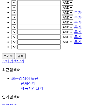
추가
추가
추가
추가
추가
추가
추가
상세검색닫기
최근검색어
최근검색어 옵션
전체삭제
자동저장끄기
인기검색어