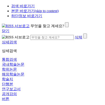
검색 바로가기
본문 바로가기(skip to content)
하단정보 바로가기
무엇을 찾고 계세요?
닫기
삭제
상세검색
상세검색
통합검색
국내학술논문
학위논문
해외학술논문
학술지
단행본
연구보고서
공개강의
버튼