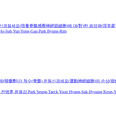
양척수감각신경절세포(培養脊髓感覺神經節細胞)에 대(對)한 음양곽(淫羊藿
Ho-Sub
,
Yun Yong-Gap
,
Park
Byung-Rim
藥劑)가 척수(脊髓) 운동신경세포(運動神經細胞)의 손상(損傷)에 
,
전병훈
,
윤용갑
,
Park
Seung
-
Taeck
,
Yoon Hyang-Suk
,
Hyoung Keon-