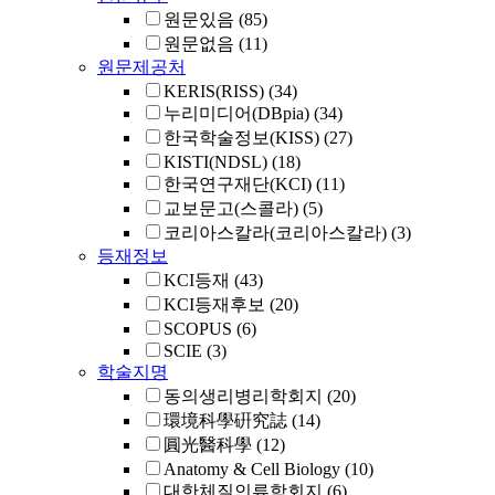
원문있음
(85)
원문없음
(11)
원문제공처
KERIS(RISS)
(34)
누리미디어(DBpia)
(34)
한국학술정보(KISS)
(27)
KISTI(NDSL)
(18)
한국연구재단(KCI)
(11)
교보문고(스콜라)
(5)
코리아스칼라(코리아스칼라)
(3)
등재정보
KCI등재
(43)
KCI등재후보
(20)
SCOPUS
(6)
SCIE
(3)
학술지명
동의생리병리학회지
(20)
環境科學硏究誌
(14)
圓光醫科學
(12)
Anatomy & Cell Biology
(10)
대한체질인류학회지
(6)