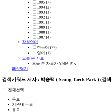
1995
(7)
1994
(2)
1993
(1)
1992
(2)
1991
(1)
1989
(1)
1988
(1)
1987
(4)
작성언어
한국어
(77)
영어
(1)
오늘 본 자료
오늘 본 자료가 없습니다.
패싯닫기
검색키워드
저자 : 박승택 ( Seung Taeck Park )
(검색
전체선택
무료
기관내 무료
유료