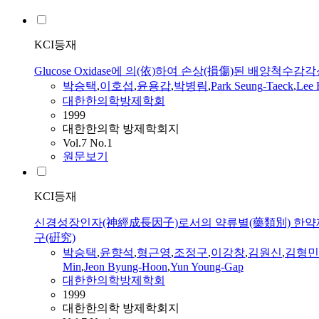
KCI등재
Glucose Oxidase에 의(依)하여 손상(損傷)된 배
박승택
,
이호섭
,
윤용갑
,
박병림
,
Park
Seung
-
Taeck
,
Lee 
대한한의학방제학회
1999
대한한의학 방제학회지
Vol.7 No.1
원문보기
KCI등재
신경성장인자(神經成長因子)로서의 약류별(藥類別) 한약제(韓
구(硏究)
박승택
,
윤향석
,
형근영
,
조정구
,
이강창
,
김원신
,
김형민
Min
,
Jeon Byung-Hoon
,
Yun Young-Gap
대한한의학방제학회
1999
대한한의학 방제학회지