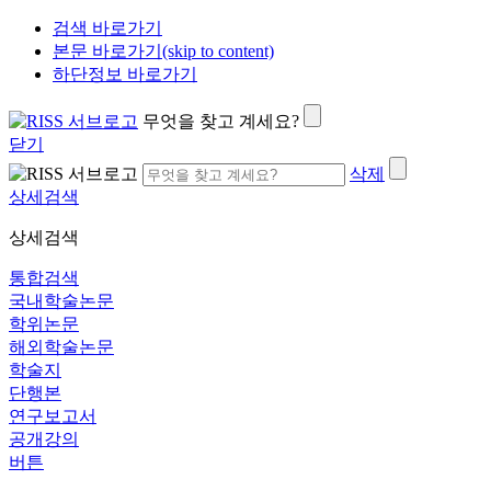
검색 바로가기
본문 바로가기(skip to content)
하단정보 바로가기
무엇을 찾고 계세요?
닫기
삭제
상세검색
상세검색
통합검색
국내학술논문
학위논문
해외학술논문
학술지
단행본
연구보고서
공개강의
버튼