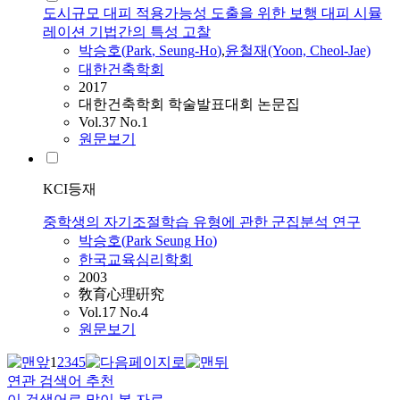
도시규모 대피 적용가능성 도출을 위한 보행 대피 시뮬
레이션 기법간의 특성 고찰
박승호
(
Park
,
Seung
-
Ho
)
,
윤철재(Yoon, Cheol-Jae)
대한건축학회
2017
대한건축학회 학술발표대회 논문집
Vol.37 No.1
원문보기
KCI등재
중학생의 자기조절학습 유형에 관한 군집분석 연구
박승호
(
Park
Seung
Ho
)
한국교육심리학회
2003
敎育心理硏究
Vol.17 No.4
원문보기
1
2
3
4
5
연관 검색어 추천
이 검색어로 많이 본 자료