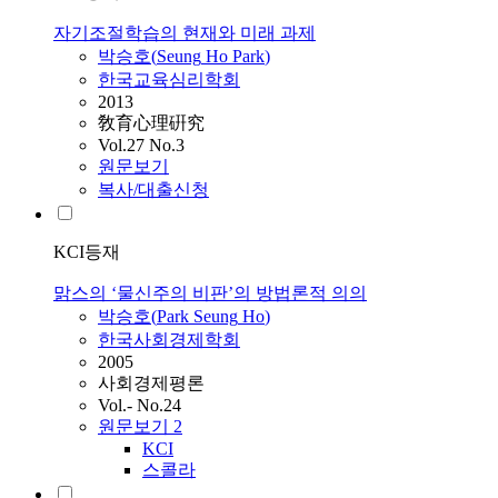
자기조절학습의 현재와 미래 과제
박승호
(
Seung
Ho
Park
)
한국교육심리학회
2013
敎育心理硏究
Vol.27 No.3
원문보기
복사/대출신청
KCI등재
맑스의 ‘물신주의 비판’의 방법론적 의의
박승호
(
Park
Seung
Ho
)
한국사회경제학회
2005
사회경제평론
Vol.- No.24
원문보기
2
KCI
스콜라