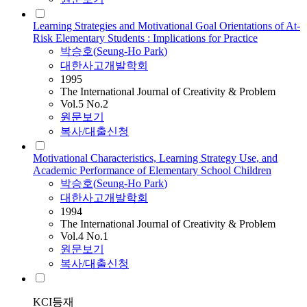
Learning Strategies and Motivational Goal Orientations of At-
Risk Elementary Students : Implications for Practice
박승호
(
Seung
-
Ho
Park
)
대한사고개발학회
1995
The International Journal of Creativity & Problem
Vol.5 No.2
원문보기
복사/대출신청
Motivational Characteristics, Learning Strategy Use, and
Academic Performance of Elementary School Children
박승호
(
Seung
-
Ho
Park
)
대한사고개발학회
1994
The International Journal of Creativity & Problem
Vol.4 No.1
원문보기
복사/대출신청
KCI등재