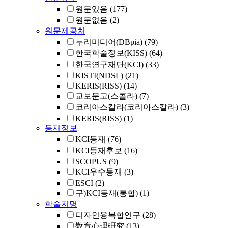
원문있음
(177)
원문없음
(2)
원문제공처
누리미디어(DBpia)
(79)
한국학술정보(KISS)
(64)
한국연구재단(KCI)
(33)
KISTI(NDSL)
(21)
KERIS(RISS)
(14)
교보문고(스콜라)
(7)
코리아스칼라(코리아스칼라)
(3)
KERIS(RISS)
(1)
등재정보
KCI등재
(76)
KCI등재후보
(16)
SCOPUS
(9)
KCI우수등재
(3)
ESCI
(2)
구)KCI등재(통합)
(1)
학술지명
디자인융복합연구
(28)
敎育心理硏究
(13)