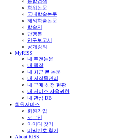
통합검색
학위논문
국내학술논문
해외학술논문
학술지
단행본
연구보고서
공개강의
MyRISS
내 추천논문
내 책장
내 최근 본 논문
내 저작물관리
내 구매·신청 현황
내 서비스 사용권한
내 관심 DB
회원서비스
회원가입
로그인
아이디 찾기
비밀번호 찾기
About RISS