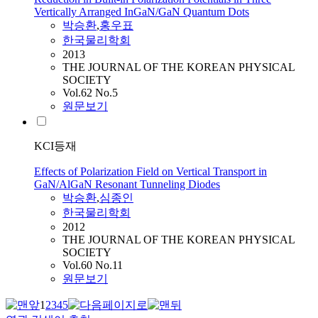
Vertically Arranged InGaN/GaN Quantum Dots
박승환
,
홍우표
한국물리학회
2013
THE JOURNAL OF THE KOREAN PHYSICAL
SOCIETY
Vol.62 No.5
원문보기
KCI등재
Effects of Polarization Field on Vertical Transport in
GaN/AlGaN Resonant Tunneling Diodes
박승환
,
심종인
한국물리학회
2012
THE JOURNAL OF THE KOREAN PHYSICAL
SOCIETY
Vol.60 No.11
원문보기
1
2
3
4
5