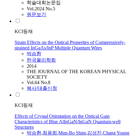
학술대회논문집
Vol.2024 No.5
원문보기
KCI등재
Strain Effects on the Optical Properties of Compressively-
strained InGaAs/InP Multiple Quantum Wires
박승환
한국물리학회
2014
THE JOURNAL OF THE KOREAN PHYSICAL
SOCIETY
Vol.64 No.8
복사/대출신청
KCI등재
Effects of Crystal Orientation on the Optical Gain
Characteristics of Blue AlInGaN/InGaN Quantum-well
Structures
박승환
,
최용희
,
Mun-Bo Shim
,
김성진
,
Chang Young