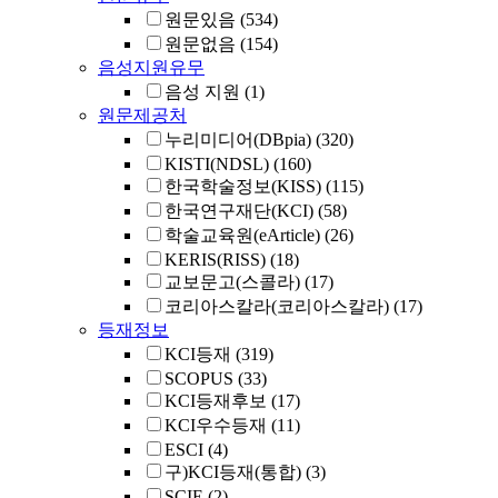
원문있음
(534)
원문없음
(154)
음성지원유무
음성 지원
(1)
원문제공처
누리미디어(DBpia)
(320)
KISTI(NDSL)
(160)
한국학술정보(KISS)
(115)
한국연구재단(KCI)
(58)
학술교육원(eArticle)
(26)
KERIS(RISS)
(18)
교보문고(스콜라)
(17)
코리아스칼라(코리아스칼라)
(17)
등재정보
KCI등재
(319)
SCOPUS
(33)
KCI등재후보
(17)
KCI우수등재
(11)
ESCI
(4)
구)KCI등재(통합)
(3)
SCIE
(2)