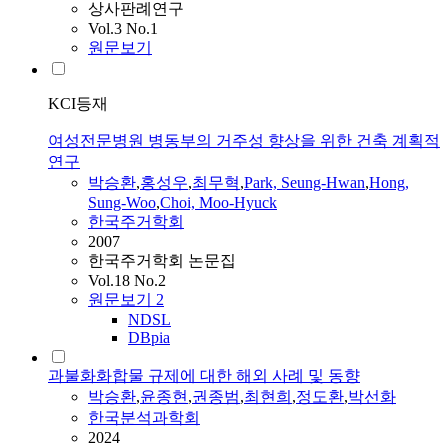
상사판례연구
Vol.3 No.1
원문보기
KCI등재
여성전문병원 병동부의 거주성 향상을 위한 건축 계획적
연구
박승환
,
홍성우
,
최무혁
,
Park, Seung-Hwan
,
Hong,
Sung-Woo
,
Choi, Moo-Hyuck
한국주거학회
2007
한국주거학회 논문집
Vol.18 No.2
원문보기
2
NDSL
DBpia
과불화화합물 규제에 대한 해외 사례 및 동향
박승환
,
윤종현
,
권종범
,
최현희
,
정도환
,
박선화
한국분석과학회
2024