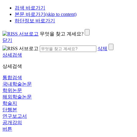
검색 바로가기
본문 바로가기(skip to content)
하단정보 바로가기
무엇을 찾고 계세요?
닫기
삭제
상세검색
상세검색
통합검색
국내학술논문
학위논문
해외학술논문
학술지
단행본
연구보고서
공개강의
버튼