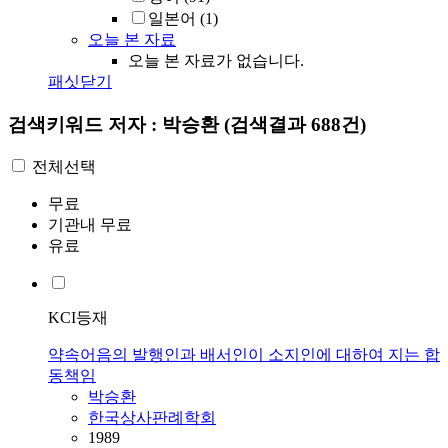
일본어
(1)
오늘 본 자료
오늘 본 자료가 없습니다.
패싯닫기
검색키워드
저자 : 박승환
(검색결과 688건)
전체선택
무료
기관내 무료
유료
KCI등재
약속어음의 발행인과 배서인이 소지인에 대하여 지는 합
동책임
박승환
한국상사판례학회
1989