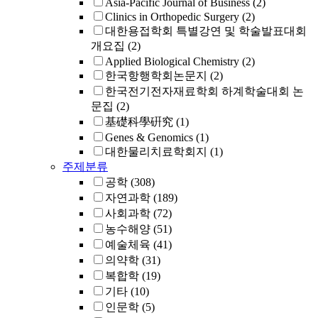
Asia-Pacific Journal of Business
(2)
Clinics in Orthopedic Surgery
(2)
대한용접학회 특별강연 및 학술발표대회
개요집
(2)
Applied Biological Chemistry
(2)
한국항행학회논문지
(2)
한국전기전자재료학회 하계학술대회 논
문집
(2)
基礎科學硏究
(1)
Genes & Genomics
(1)
대한물리치료학회지
(1)
주제분류
공학
(308)
자연과학
(189)
사회과학
(72)
농수해양
(51)
예술체육
(41)
의약학
(31)
복합학
(19)
기타
(10)
인문학
(5)