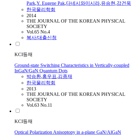
Park
,
Y. Eugene Pak
,
다네시와미시라
,
유승현
,
강건욱
한국물리학회
2014
THE JOURNAL OF THE KOREAN PHYSICAL
SOCIETY
Vol.65 No.4
복사/대출신청
KCI등재
Ground-state Switching Characteristics in Vertically-coupled
InGaN/GaN Quantum Dots
박승환
,
홍우표
,
김종재
한국물리학회
2013
THE JOURNAL OF THE KOREAN PHYSICAL
SOCIETY
Vol.63 No.11
KCI등재
Optical Polarization Anisoptopy in a-plane GaN/AlGaN