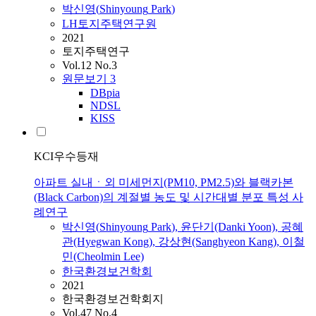
박신영
(
Shinyoung
Park
)
LH토지주택연구원
2021
토지주택연구
Vol.12 No.3
원문보기
3
DBpia
NDSL
KISS
KCI우수등재
아파트 실내ㆍ외 미세먼지(PM10, PM2.5)와 블랙카본
(Black Carbon)의 계절별 농도 및 시간대별 분포 특성 사
례연구
박신영
(
Shinyoung
Park
), 윤단기(Danki Yoon), 공혜
관(Hyegwan Kong), 강상현(Sanghyeon Kang), 이철
민(Cheolmin Lee)
한국환경보건학회
2021
한국환경보건학회지
Vol.47 No.4