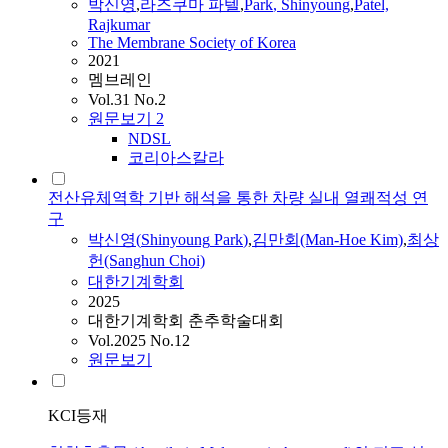
박신영
,
라즈쿠마 파텔
,
Park
,
Shinyoung
,
Patel,
Rajkumar
The Membrane Society of Korea
2021
멤브레인
Vol.31 No.2
원문보기
2
NDSL
코리아스칼라
전산유체역학 기반 해석을 통한 차량 실내 열쾌적성 연
구
박신영
(
Shinyoung
Park
)
,
김만회(Man-Hoe Kim)
,
최상
헌(Sanghun Choi)
대한기계학회
2025
대한기계학회 춘추학술대회
Vol.2025 No.12
원문보기
KCI등재