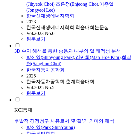
(Jihyeok Choi)
,
조은정(Enjeong Cho)
,
이종열
(Jongyeol Lee)
한국신재생에너지학회
2023
한국신재생에너지학회 학술대회논문집
Vol.2023 No.6
원문보기
3D 수치 해석을 통한 승용차 내부의 열 쾌적성 분석
박신영
(
Shinyoung
Park
)
,
김만회(Man-Hoe Kim)
,
최상
헌(Sanghun Choi)
한국자동차공학회
2025
한국자동차공학회 춘계학술대회
Vol.2025 No.5
원문보기
KCI등재
후발적 경정청구 사유로서 ‘판결’의 의미와 해석
박신영
(
Park
ShinYoung
)
한국세법학회