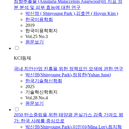
침향추출물 (Aquilaria Malaccensis Agarwood)의 지표 성
분 분석 및 피부 효능에 대한 연구
박신영
(
Shinyoung
Park
)
,
김호연 ( Hoyun Kim )
한국미용학회
2019
한국미용학회지
Vol.25 No.3
원문보기
KCI등재
국내 치안산업 진흥을 위한 정책요인 모색에 관한 연구
박신영
(
Shinyoung
Park
)
,
정유한(Yuhan Jung)
한국기술혁신학회
2025
기술혁신학회지
Vol.28 No.4
원문보기
2050 탄소중립을 위한 태양광 온실가스 감축 기여도 평
가: 한국 사례를 중심으로
박신영
(
Shinyoung
Park
)
,
이민아(Mina Lee)
,
최지혁