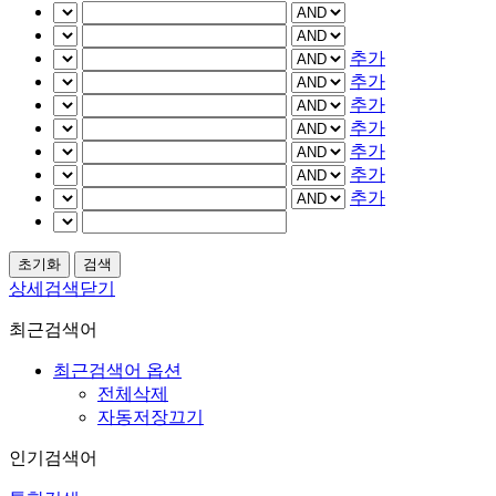
추가
추가
추가
추가
추가
추가
추가
상세검색닫기
최근검색어
최근검색어 옵션
전체삭제
자동저장끄기
인기검색어