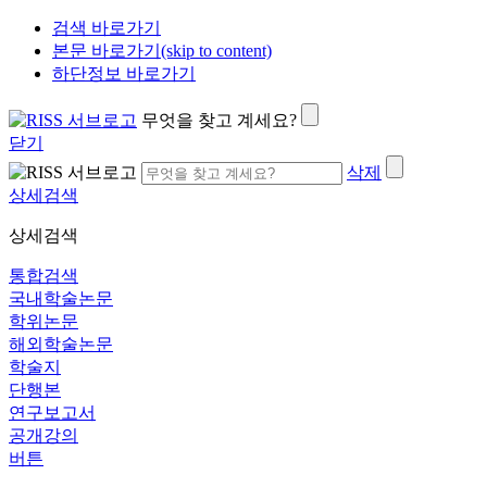
검색 바로가기
본문 바로가기(skip to content)
하단정보 바로가기
무엇을 찾고 계세요?
닫기
삭제
상세검색
상세검색
통합검색
국내학술논문
학위논문
해외학술논문
학술지
단행본
연구보고서
공개강의
버튼