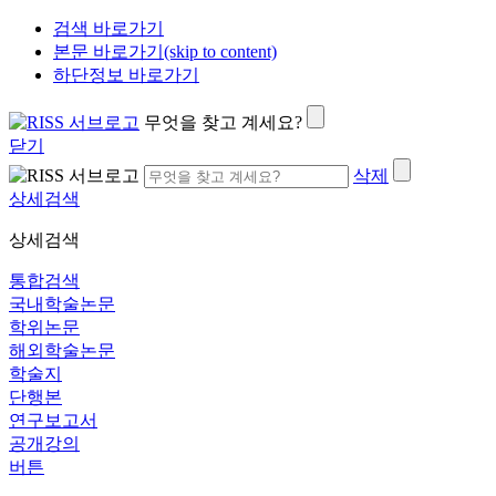
검색 바로가기
본문 바로가기(skip to content)
하단정보 바로가기
무엇을 찾고 계세요?
닫기
삭제
상세검색
상세검색
통합검색
국내학술논문
학위논문
해외학술논문
학술지
단행본
연구보고서
공개강의
버튼