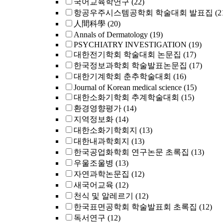
국어교육학연구
(22)
항공우주시스템공학회 학술대회 발표집
(2
人間科學
(20)
Annals of Dermatology
(19)
PSYCHIATRY INVESTIGATION
(19)
대한전기학회 학술대회 논문집
(17)
한국정보과학회 학술발표논문집
(17)
대한기계학회 춘추학술대회
(16)
Journal of Korean medical science
(15)
대한소화기학회 추계학술대회
(15)
환경영향평가
(14)
지역정보화
(14)
대한소화기학회지
(13)
대한내과학회지
(13)
한국공업화학회 연구논문 초록집
(13)
우울조울병
(13)
자연과학논문집
(12)
새국어교육
(12)
천식 및 알레르기
(12)
한국표면공학회 학술발표회 초록집
(12)
독서연구
(12)