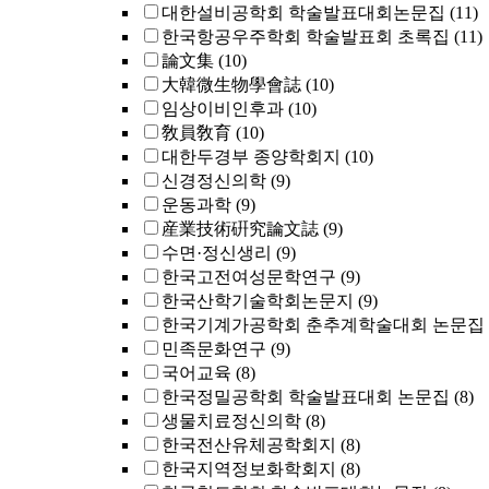
대한설비공학회 학술발표대회논문집
(11)
한국항공우주학회 학술발표회 초록집
(11)
論文集
(10)
大韓微生物學會誌
(10)
임상이비인후과
(10)
敎員敎育
(10)
대한두경부 종양학회지
(10)
신경정신의학
(9)
운동과학
(9)
産業技術硏究論文誌
(9)
수면·정신생리
(9)
한국고전여성문학연구
(9)
한국산학기술학회논문지
(9)
한국기계가공학회 춘추계학술대회 논문집
민족문화연구
(9)
국어교육
(8)
한국정밀공학회 학술발표대회 논문집
(8)
생물치료정신의학
(8)
한국전산유체공학회지
(8)
한국지역정보화학회지
(8)