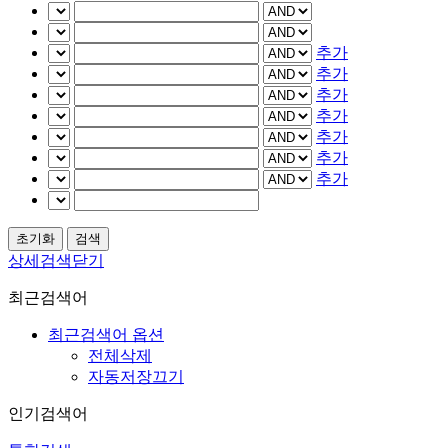
추가
추가
추가
추가
추가
추가
추가
상세검색닫기
최근검색어
최근검색어 옵션
전체삭제
자동저장끄기
인기검색어