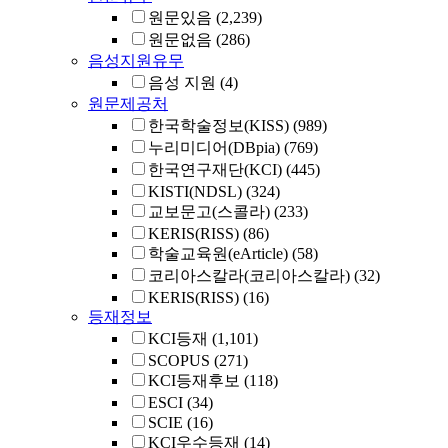
원문있음
(2,239)
원문없음
(286)
음성지원유무
음성 지원
(4)
원문제공처
한국학술정보(KISS)
(989)
누리미디어(DBpia)
(769)
한국연구재단(KCI)
(445)
KISTI(NDSL)
(324)
교보문고(스콜라)
(233)
KERIS(RISS)
(86)
학술교육원(eArticle)
(58)
코리아스칼라(코리아스칼라)
(32)
KERIS(RISS)
(16)
등재정보
KCI등재
(1,101)
SCOPUS
(271)
KCI등재후보
(118)
ESCI
(34)
SCIE
(16)
KCI우수등재
(14)