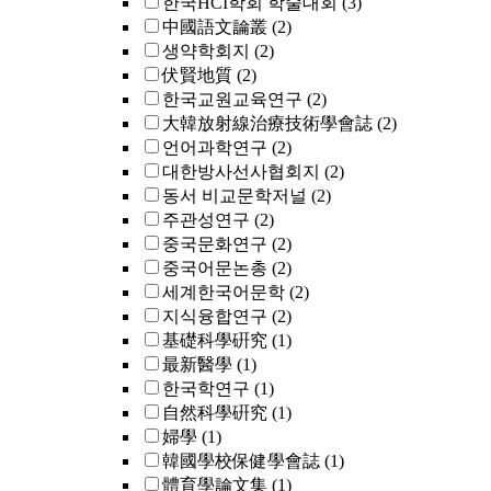
한국HCI학회 학술대회
(3)
中國語文論叢
(2)
생약학회지
(2)
伏賢地質
(2)
한국교원교육연구
(2)
大韓放射線治療技術學會誌
(2)
언어과학연구
(2)
대한방사선사협회지
(2)
동서 비교문학저널
(2)
주관성연구
(2)
중국문화연구
(2)
중국어문논총
(2)
세계한국어문학
(2)
지식융합연구
(2)
基礎科學硏究
(1)
最新醫學
(1)
한국학연구
(1)
自然科學硏究
(1)
婦學
(1)
韓國學校保健學會誌
(1)
體育學論文集
(1)