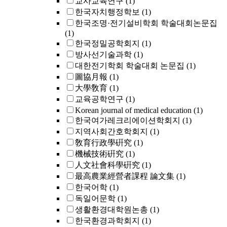
교사교육연구
(1)
한국자치행정학보
(1)
한국조명·전기설비학회 학술대회논문집
(1)
한국정밀공학회지
(1)
방사선기술과학
(1)
대한전기학회 학술대회 논문집
(1)
圖協月報
(1)
大學敎育
(1)
교육공학연구
(1)
Korean journal of medical education
(1)
한국여가레크리에이션학회지
(1)
지역사회간호학회지
(1)
敎育行政學硏究
(1)
機械技術硏究
(1)
人文社會科學硏究
(1)
最高農業經營者課程 論文集
(1)
한국어학
(1)
독일어문학
(1)
생활환경대학원논총
(1)
한국환경과학회지
(1)