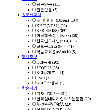
원문있음
(311)
원문없음
(7)
원문제공처
누리미디어(DBpia)
(134)
KISTI(NDSL)
(98)
KERIS(RISS)
(69)
한국학술정보(KISS)
(59)
한국연구재단(KCI)
(55)
교보문고(스콜라)
(41)
학술교육원(eArticle)
(5)
등재정보
KCI등재
(205)
SCOPUS
(36)
KCI등재후보
(4)
ESCI
(3)
KCI우수등재
(1)
학술지명
디자인학연구
(31)
한국실내디자인학회논문집
(29)
基礎科學硏究誌
(23)
한국디자인포럼
(12)