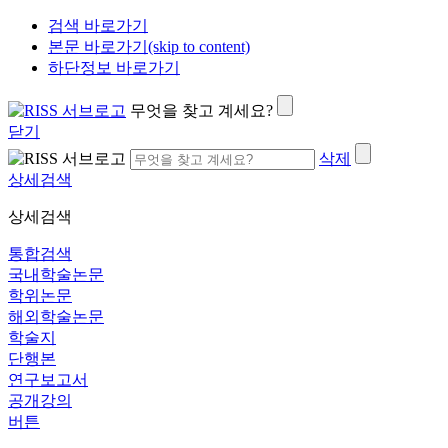
검색 바로가기
본문 바로가기(skip to content)
하단정보 바로가기
무엇을 찾고 계세요?
닫기
삭제
상세검색
상세검색
통합검색
국내학술논문
학위논문
해외학술논문
학술지
단행본
연구보고서
공개강의
버튼