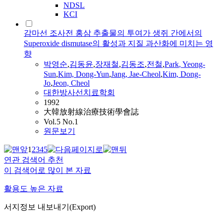
NDSL
KCI
감마선 조사전 홍삼 추출물의 투여가 생쥐 간에서의
Superoxide dismutase의 활성과 지질 과산화에 미치는 영
향
박영순
,
김동윤
,
장재철
,
김동조
,
전철
,
Park
, Yeong-
Sun
,
Kim, Dong-Yun
,
Jang, Jae-Cheol
,
Kim, Dong-
Jo
,
Jeon, Cheol
대한방사선치료학회
1992
大韓放射線治療技術學會誌
Vol.5 No.1
원문보기
1
2
3
4
5
연관 검색어 추천
이 검색어로 많이 본 자료
활용도 높은 자료
서지정보 내보내기(Export)