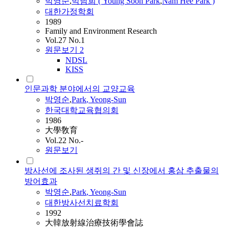
박영순
,
박남희 ( Young Soon
Park
,
Nam Hee
Park
)
대한가정학회
1989
Family and Environment Research
Vol.27 No.1
원문보기
2
NDSL
KISS
인문과학 분야에서의 교양교육
박영순
,
Park
, Yeong-Sun
한국대학교육협의회
1986
大學敎育
Vol.22 No.-
원문보기
방사선에 조사된 생쥐의 간 및 신장에서 홍삼 추출물의
방어효과
박영순
,
Park
, Yeong-Sun
대한방사선치료학회
1992
大韓放射線治療技術學會誌