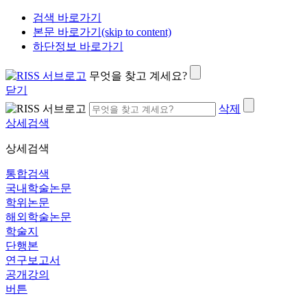
검색 바로가기
본문 바로가기(skip to content)
하단정보 바로가기
무엇을 찾고 계세요?
닫기
삭제
상세검색
상세검색
통합검색
국내학술논문
학위논문
해외학술논문
학술지
단행본
연구보고서
공개강의
버튼