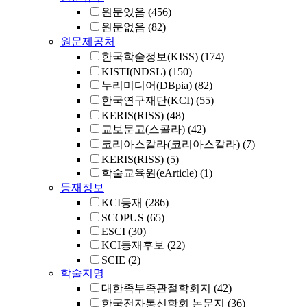
원문있음
(456)
원문없음
(82)
원문제공처
한국학술정보(KISS)
(174)
KISTI(NDSL)
(150)
누리미디어(DBpia)
(82)
한국연구재단(KCI)
(55)
KERIS(RISS)
(48)
교보문고(스콜라)
(42)
코리아스칼라(코리아스칼라)
(7)
KERIS(RISS)
(5)
학술교육원(eArticle)
(1)
등재정보
KCI등재
(286)
SCOPUS
(65)
ESCI
(30)
KCI등재후보
(22)
SCIE
(2)
학술지명
대한족부족관절학회지
(42)
한국전자통신학회 논문지
(36)