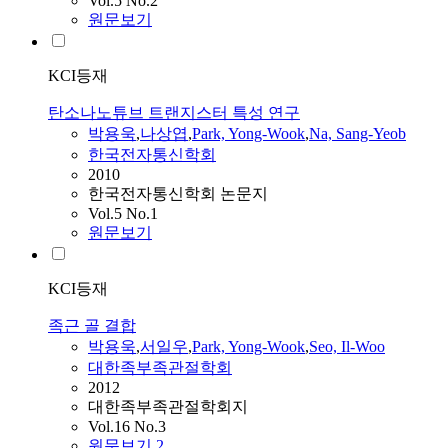
Vol.5 No.2
원문보기
KCI등재
탄소나노튜브 트랜지스터 특성 연구
박용욱
,
나상엽
,
Park, Yong-Wook
,
Na, Sang-Yeob
한국전자통신학회
2010
한국전자통신학회 논문지
Vol.5 No.1
원문보기
KCI등재
족근 골 결합
박용욱
,
서일우
,
Park, Yong-Wook
,
Seo, Il-Woo
대한족부족관절학회
2012
대한족부족관절학회지
Vol.16 No.3
원문보기
2