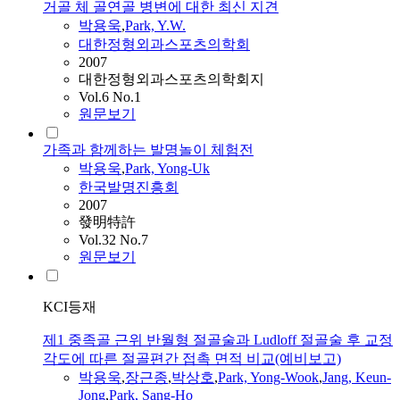
거골 체 골연골 병변에 대한 최신 지견
박용욱
,
Park, Y.W.
대한정형외과스포츠의학회
2007
대한정형외과스포츠의학회지
Vol.6 No.1
원문보기
가족과 함께하는 발명놀이 체험전
박용욱
,
Park, Yong-Uk
한국발명진흥회
2007
發明特許
Vol.32 No.7
원문보기
KCI등재
제1 중족골 근위 반월형 절골술과 Ludloff 절골술 후 교정
각도에 따른 절골편간 접촉 면적 비교(예비보고)
박용욱
,
장근종
,
박상호
,
Park, Yong-Wook
,
Jang, Keun-
Jong
,
Park, Sang-Ho