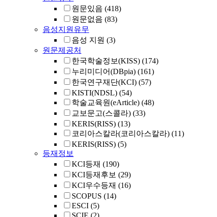
원문있음
(418)
원문없음
(83)
음성지원유무
음성 지원
(3)
원문제공처
한국학술정보(KISS)
(174)
누리미디어(DBpia)
(161)
한국연구재단(KCI)
(57)
KISTI(NDSL)
(54)
학술교육원(eArticle)
(48)
교보문고(스콜라)
(33)
KERIS(RISS)
(13)
코리아스칼라(코리아스칼라)
(11)
KERIS(RISS)
(5)
등재정보
KCI등재
(190)
KCI등재후보
(29)
KCI우수등재
(16)
SCOPUS
(14)
ESCI
(5)
SCIE
(2)