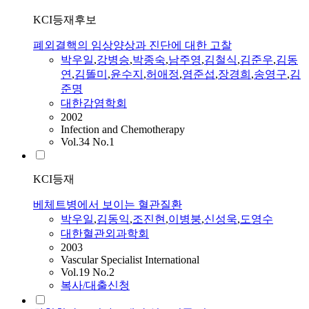
KCI등재후보
폐외결핵의 임상양상과 진단에 대한 고찰
박우일
,
강병승
,
박종숙
,
남주영
,
김철식
,
김준우
,
김동
연
,
김똘미
,
윤수지
,
허애정
,
염준섭
,
장경희
,
송영구
,
김
준명
대한감염학회
2002
Infection and Chemotherapy
Vol.34 No.1
KCI등재
베체트병에서 보이는 혈관질환
박우일
,
김동익
,
조진현
,
이병붕
,
신성욱
,
도영수
대한혈관외과학회
2003
Vascular Specialist International
Vol.19 No.2
복사/대출신청