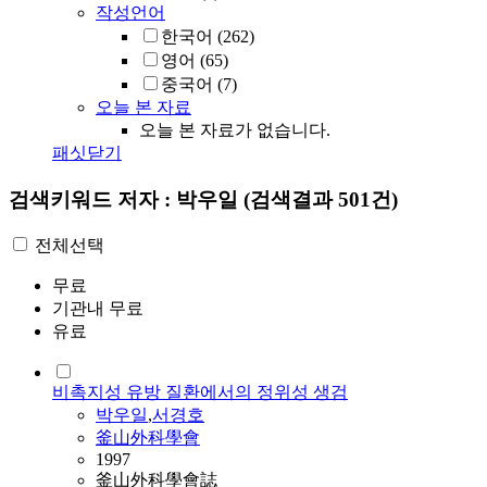
작성언어
한국어
(262)
영어
(65)
중국어
(7)
오늘 본 자료
오늘 본 자료가 없습니다.
패싯닫기
검색키워드
저자 : 박우일
(검색결과 501건)
전체선택
무료
기관내 무료
유료
비촉지성 유방 질환에서의 정위성 생검
박우일
,
서경호
釜山外科學會
1997
釜山外科學會誌