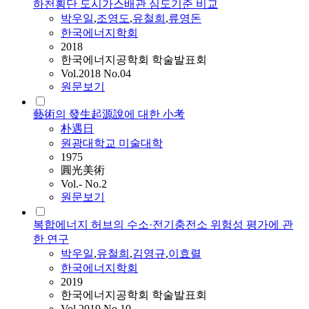
하천횡단 도시가스배관 심도기준 비교
박우일
,
조영도
,
유철희
,
류영돈
한국에너지학회
2018
한국에너지공학회 학술발표회
Vol.2018 No.04
원문보기
藝術의 發生起源說에 대한 小考
朴遇日
원광대학교 미술대학
1975
圓光美術
Vol.- No.2
원문보기
복합에너지 허브의 수소·전기충전소 위험성 평가에 관
한 연구
박우일
,
유철희
,
김영규
,
이효렬
한국에너지학회
2019
한국에너지공학회 학술발표회
Vol.2019 No.10