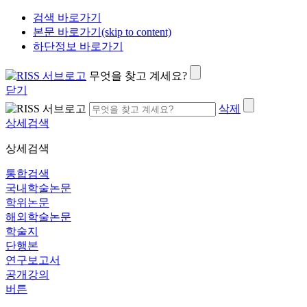
검색 바로가기
본문 바로가기(skip to content)
하단정보 바로가기
무엇을 찾고 계세요?
닫기
삭제
상세검색
상세검색
통합검색
국내학술논문
학위논문
해외학술논문
학술지
단행본
연구보고서
공개강의
버튼