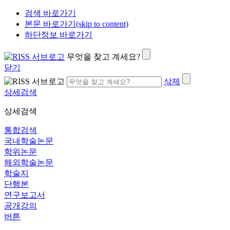
검색 바로가기
본문 바로가기(skip to content)
하단정보 바로가기
무엇을 찾고 계세요?
닫기
삭제
상세검색
상세검색
통합검색
국내학술논문
학위논문
해외학술논문
학술지
단행본
연구보고서
공개강의
버튼