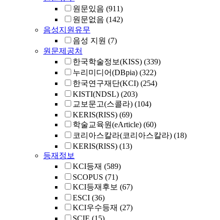
원문있음
(911)
원문없음
(142)
음성지원유무
음성 지원
(7)
원문제공처
한국학술정보(KISS)
(339)
누리미디어(DBpia)
(322)
한국연구재단(KCI)
(254)
KISTI(NDSL)
(203)
교보문고(스콜라)
(104)
KERIS(RISS)
(69)
학술교육원(eArticle)
(60)
코리아스칼라(코리아스칼라)
(18)
KERIS(RISS)
(13)
등재정보
KCI등재
(589)
SCOPUS
(71)
KCI등재후보
(67)
ESCI
(36)
KCI우수등재
(27)
SCIE
(15)