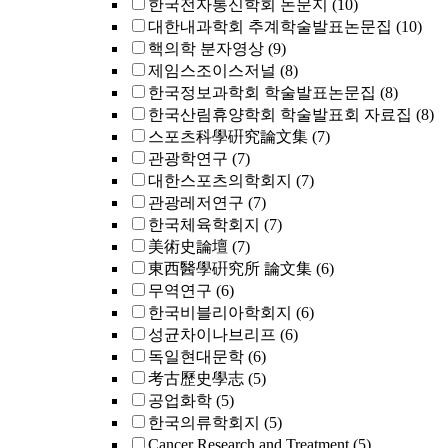
한국전자통신학회 논문지
(10)
대한내과학회 추계학술발표논문집
(10)
핵의학 분자영상
(9)
제임스조이스저널
(8)
한국정보과학회 학술발표논문집
(8)
한국산림휴양학회 학술발표회 자료집
(8)
스포츠科學硏究論文集
(7)
관광학연구
(7)
대한스포츠의학회지
(7)
관광레저연구
(7)
한국체육학회지
(7)
美術史論壇
(7)
東西醫學硏究所 論文集
(6)
무역연구
(6)
한국비블리아학회지
(6)
성균차이나브리프
(6)
독일현대문학
(6)
考古歷史學志
(5)
공업화학
(5)
한국의류학회지
(5)
Cancer Research and Treatment
(5)