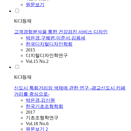
원문보기
KCI등재
고객경험분석을 통한 건강검진 서비스 디자인
박은경
,
구혜련
,
이준서
,
김용세
한국디지털디자인학회
2015
디지털디자인학연구
Vol.15 No.2
KCI등재
신도시 특화거리의 색채에 관한 연구 -광교신도시 카페
거리를 중심으로-
박은경
,
김신원
한국기초조형학회
2017
기초조형학연구
Vol.18 No.6
원문보기
2