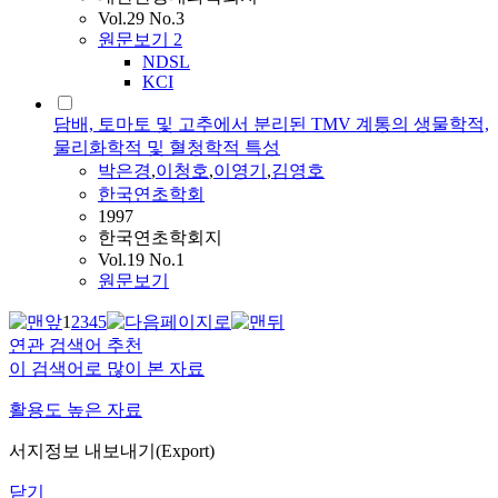
Vol.29 No.3
원문보기
2
NDSL
KCI
담배, 토마토 및 고추에서 분리된 TMV 계통의 생물학적,
물리화학적 및 혈청학적 특성
박은경
,
이청호
,
이영기
,
김영호
한국연초학회
1997
한국연초학회지
Vol.19 No.1
원문보기
1
2
3
4
5
연관 검색어 추천
이 검색어로 많이 본 자료
활용도 높은 자료
서지정보 내보내기(Export)
닫기