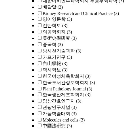
대한이비인후과학회지 두경부외과학
(3)
배달말
(3)
Kidney Research and Clinical Practice
(3)
영어영문학
(3)
진단학보
(3)
의공학회지
(3)
美術史學硏究
(3)
중국학
(3)
방사선기술과학
(3)
카프카연구
(3)
白山學報
(3)
역사학보
(3)
한국여성체육학회지
(3)
한국도서관정보학회지
(3)
Plant Pathology Journal
(3)
한국생산제조학회지
(3)
임상간호연구지
(3)
관광연구저널
(3)
가을학술대회
(3)
Molecules and cells
(3)
中國法硏究
(3)