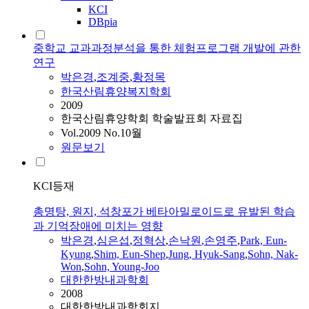
KCI
DBpia
중학교 교과과정분석을 통한 체험프로그램 개발에 관한
연구
박은경
,
조계중
,
황정목
한국산림휴양복지학회
2009
한국산림휴양학회 학술발표회 자료집
Vol.2009 No.10월
원문보기
KCI등재
총명탕, 원지, 석창포가 베타아밀로이드로 유발된 학습
과 기억장애에 미치는 영향
박은경
,
심은섭
,
정혁상
,
손낙원
,
손영주
,
Park, Eun-
Kyung
,
Shim, Eun-Shep
,
Jung, Hyuk-Sang
,
Sohn, Nak-
Won
,
Sohn, Young-Joo
대한한방내과학회
2008
대한한방내과학회지