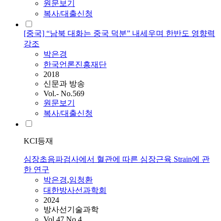
원문보기
복사/대출신청
[중국] “남북 대화는 중국 덕분” 내세우며 한반도 영향력
강조
박은경
한국언론진흥재단
2018
신문과 방송
Vol.- No.569
원문보기
복사/대출신청
KCI등재
심장초음파검사에서 혈관에 따른 심장근육 Strain에 관
한 연구
박은경
,
임청환
대한방사선과학회
2024
방사선기술과학
Vol.47 No.4