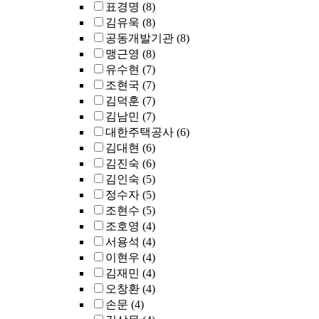
표경명
(8)
김유욱
(8)
공동개발기관
(8)
맹근영
(8)
유수현
(7)
조현국
(7)
김덕훈
(7)
김남민
(7)
대한주택공사
(6)
김대현
(6)
김진숙
(6)
김인숙
(5)
정수자
(5)
조현수
(5)
조호영
(4)
서용석
(4)
이현우
(4)
김재민
(4)
오창환
(4)
손문
(4)