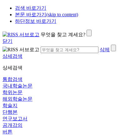
검색 바로가기
본문 바로가기(skip to content)
하단정보 바로가기
무엇을 찾고 계세요?
닫기
삭제
상세검색
상세검색
통합검색
국내학술논문
학위논문
해외학술논문
학술지
단행본
연구보고서
공개강의
버튼