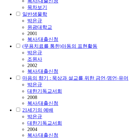
복사/대출신청
목차보기
일반생물학
박은규
원광대학교
2001
복사/대출신청
(무용치료를 통한)아동의 표현활동
박은규
조원사
2002
복사/대출신청
마음의 향기 : 묵상과 설교를 위한 금언·명언·유머
박은규
대한기독교서회
2008
복사/대출신청
21세기의 예배
박은규
대한기독교서회
2004
복사/대출신청