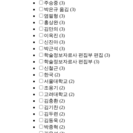
주승중
(3)
박은규 옮김
(3)
염필형
(3)
홍상완
(3)
김만의
(3)
이옥진
(3)
신진아
(3)
박근석
(3)
학술정보자료사 편집부 편집
(3)
학술정보자료사 편집부
(3)
신철근
(3)
한국
(2)
서울대학교
(2)
조용기
(2)
고려대학교
(2)
김충환
(2)
김기찬
(2)
김두련
(2)
김동욱
(2)
박종혁
(2)