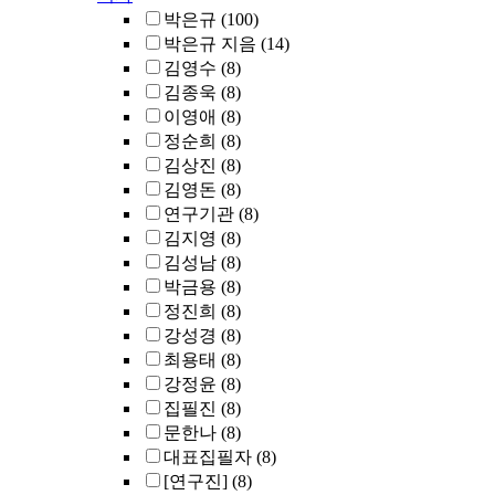
박은규
(100)
박은규 지음
(14)
김영수
(8)
김종욱
(8)
이영애
(8)
정순희
(8)
김상진
(8)
김영돈
(8)
연구기관
(8)
김지영
(8)
김성남
(8)
박금용
(8)
정진희
(8)
강성경
(8)
최용태
(8)
강정윤
(8)
집필진
(8)
문한나
(8)
대표집필자
(8)
[연구진]
(8)