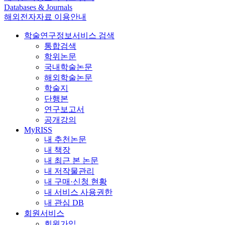
Databases & Journals
해외전자자료 이용안내
학술연구정보서비스 검색
통합검색
학위논문
국내학술논문
해외학술논문
학술지
단행본
연구보고서
공개강의
MyRISS
내 추천논문
내 책장
내 최근 본 논문
내 저작물관리
내 구매·신청 현황
내 서비스 사용권한
내 관심 DB
회원서비스
회원가입