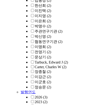
김용성
(2)
한선희
(2)
이진택
(2)
이지영
(2)
이은희
(2)
박명수
(2)
주관연구기관
(2)
박신영
(2)
협동연구기관
(2)
이명희
(2)
전영기
(2)
문상기
(2)
Tarbuck, Edward J
(2)
Carter, Charles W
(2)
장종철
(2)
이강근
(2)
이군호
(2)
정승문
(2)
발행연도
2026
(3)
2023
(2)