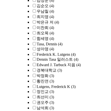
김상문
(4)
김순오
(4)
우남칠
(4)
최지영
(4)
박은규 저
(4)
이찬희
(4)
최오목
(4)
함세영
(4)
Tasa, Dennis
(4)
성아영
(4)
Frederick K. Lutgens
(4)
Dennis Tasa 일러스트
(4)
Edward J. Tarbuck 지음
(4)
경북대학교
(3)
박정화
(3)
황진연
(3)
Lutgens, Frederick K
(3)
정인교
(3)
최선미
(3)
권오주
(3)
남석희
(3)