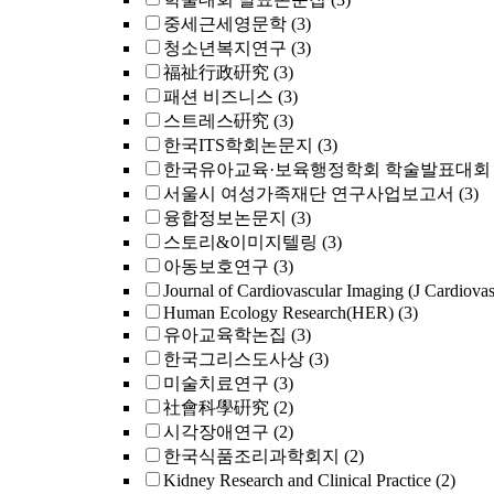
중세근세영문학
(3)
청소년복지연구
(3)
福祉行政硏究
(3)
패션 비즈니스
(3)
스트레스硏究
(3)
한국ITS학회논문지
(3)
한국유아교육·보육행정학회 학술발표대회
서울시 여성가족재단 연구사업보고서
(3)
융합정보논문지
(3)
스토리&이미지텔링
(3)
아동보호연구
(3)
Journal of Cardiovascular Imaging (J Cardiova
Human Ecology Research(HER)
(3)
유아교육학논집
(3)
한국그리스도사상
(3)
미술치료연구
(3)
社會科學硏究
(2)
시각장애연구
(2)
한국식품조리과학회지
(2)
Kidney Research and Clinical Practice
(2)