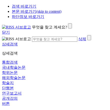
검색 바로가기
본문 바로가기(skip to content)
하단정보 바로가기
무엇을 찾고 계세요?
닫기
삭제
상세검색
상세검색
통합검색
국내학술논문
학위논문
해외학술논문
학술지
단행본
연구보고서
공개강의
버튼