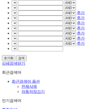
추가
추가
추가
추가
추가
추가
추가
상세검색닫기
최근검색어
최근검색어 옵션
전체삭제
자동저장끄기
인기검색어