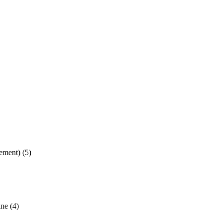
ement)
(5)
ine
(4)