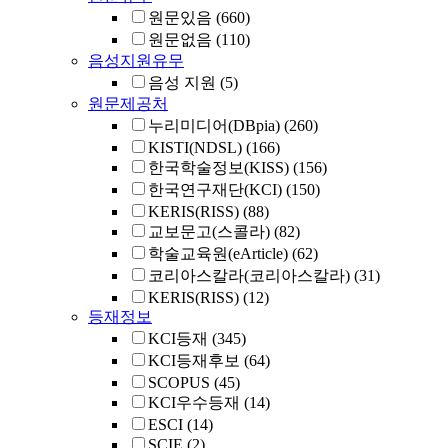
원문있음
(660)
원문없음
(110)
음성지원유무
음성 지원
(5)
원문제공처
누리미디어(DBpia)
(260)
KISTI(NDSL)
(166)
한국학술정보(KISS)
(156)
한국연구재단(KCI)
(150)
KERIS(RISS)
(88)
교보문고(스콜라)
(82)
학술교육원(eArticle)
(62)
코리아스칼라(코리아스칼라)
(31)
KERIS(RISS)
(12)
등재정보
KCI등재
(345)
KCI등재후보
(64)
SCOPUS
(45)
KCI우수등재
(14)
ESCI
(14)
SCIE
(2)