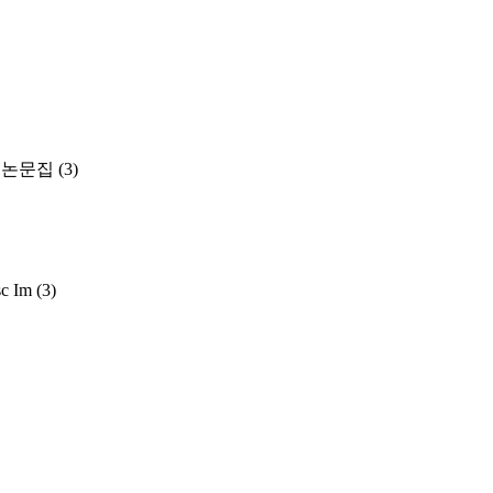
 논문집
(3)
sc Im
(3)