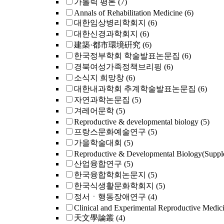
가톨릭 평론
(7)
Annals of Rehabilitation Medicine
(6)
대한임상병리학회지
(6)
대한신경과학회지
(6)
建築·都市環境硏究
(6)
한국정부학회 학술발표논문집
(6)
경북여성가족정책브리핑
(6)
소식지 희망창
(6)
대한내과학회 추계학술발표논문집
(6)
자연과학논문집
(5)
겨레어문학
(5)
Reproductive & developmental biology
(5)
프랑스문화예술연구
(5)
가을학술대회
(5)
Reproductive & Developmental Biology(Suppl
산업융합연구
(5)
한국융합학회논문지
(5)
한국식생활문화학회지
(5)
정서ㆍ행동장애연구
(4)
Clinical and Experimental Reproductive Medic
天文學論叢
(4)