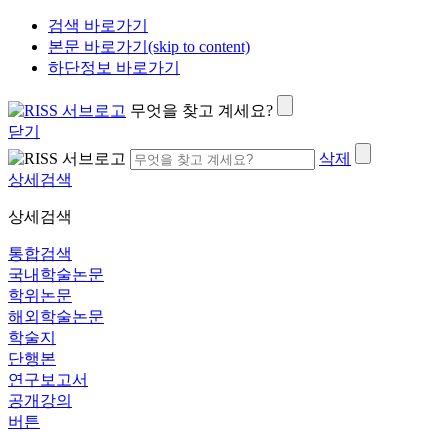
검색 바로가기
본문 바로가기(skip to content)
하단정보 바로가기
무엇을 찾고 계세요?
닫기
삭제
상세검색
상세검색
통합검색
국내학술논문
학위논문
해외학술논문
학술지
단행본
연구보고서
공개강의
버튼