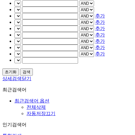
추가
추가
추가
추가
추가
추가
추가
상세검색닫기
최근검색어
최근검색어 옵션
전체삭제
자동저장끄기
인기검색어