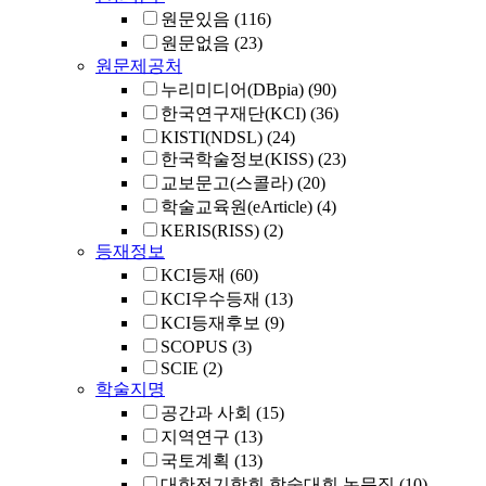
원문있음
(116)
원문없음
(23)
원문제공처
누리미디어(DBpia)
(90)
한국연구재단(KCI)
(36)
KISTI(NDSL)
(24)
한국학술정보(KISS)
(23)
교보문고(스콜라)
(20)
학술교육원(eArticle)
(4)
KERIS(RISS)
(2)
등재정보
KCI등재
(60)
KCI우수등재
(13)
KCI등재후보
(9)
SCOPUS
(3)
SCIE
(2)
학술지명
공간과 사회
(15)
지역연구
(13)
국토계획
(13)
대한전기학회 학술대회 논문집
(10)