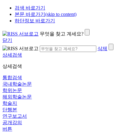
검색 바로가기
본문 바로가기(skip to content)
하단정보 바로가기
무엇을 찾고 계세요?
닫기
삭제
상세검색
상세검색
통합검색
국내학술논문
학위논문
해외학술논문
학술지
단행본
연구보고서
공개강의
버튼