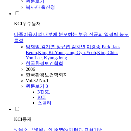
원문보기
복사/대출신청
KCI우수등재
다중이용시설 내부에 분포하는 부유 진균의 입경별 농도
특성
박재범
,
김기연
,
장규엽
,
김치년
,
이경종
,
Park, Jae-
Beom
,
Kim, Ki-Youn
,
Jang, Gyu-Yeob
,
Kim, Chin-
Yon
,
Lee, Kyung-Jong
한국환경보건학회
2006
한국환경보건학회지
Vol.32 No.1
원문보기
3
NDSL
KCI
스콜라
KCI등재
沈從文 『邊城』의 原型的 패턴과 표현기법