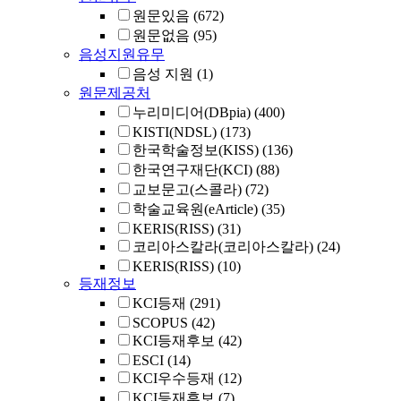
원문있음
(672)
원문없음
(95)
음성지원유무
음성 지원
(1)
원문제공처
누리미디어(DBpia)
(400)
KISTI(NDSL)
(173)
한국학술정보(KISS)
(136)
한국연구재단(KCI)
(88)
교보문고(스콜라)
(72)
학술교육원(eArticle)
(35)
KERIS(RISS)
(31)
코리아스칼라(코리아스칼라)
(24)
KERIS(RISS)
(10)
등재정보
KCI등재
(291)
SCOPUS
(42)
KCI등재후보
(42)
ESCI
(14)
KCI우수등재
(12)
KCI등재후보
(7)