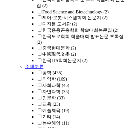
집
(2)
Food Science and Biotechnology
(2)
제어·로봇·시스템학회 논문지
(2)
디지틀 도서관
(2)
한국응용곤충학회 학술대회논문집
(2)
한국도로학회 학술대회 발표논문 초록집
(2)
중국현대문학
(2)
中國現代文學
(2)
한국ITS학회논문지
(2)
주제분류
공학
(435)
의약학
(169)
사회과학
(45)
자연과학
(35)
인문학
(33)
교육
(23)
예술체육
(19)
기타
(14)
농수해양
(11)