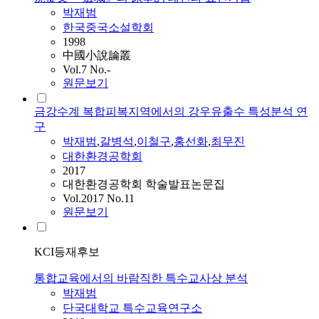
박재범
한국중국소설학회
1998
中國小說論叢
Vol.7 No.-
원문보기
금강수계 복합피복지역에서의 강우유출수 특성분석 연
구
박재범
,
갈병석
,
이철구
,
홍선화
,
최무진
대한환경공학회
2017
대한환경공학회 학술발표논문집
Vol.2017 No.11
원문보기
KCI등재후보
통합교육에서의 바람직한 특수교사상 분석
박재범
단국대학교 특수교육연구소