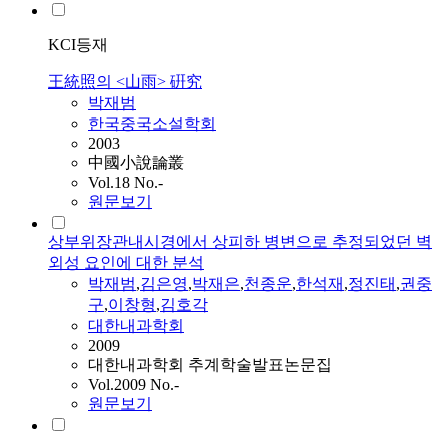
KCI등재
王統照의 <山雨> 硏究
박재범
한국중국소설학회
2003
中國小說論叢
Vol.18 No.-
원문보기
상부위장관내시경에서 상피하 병변으로 추정되었던 벽
외성 요인에 대한 분석
박재범
,
김은영
,
박재은
,
천종운
,
한석재
,
정진태
,
권중
구
,
이창형
,
김호각
대한내과학회
2009
대한내과학회 추계학술발표논문집
Vol.2009 No.-
원문보기