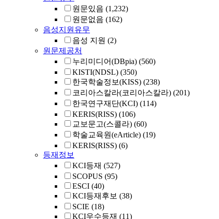
원문있음
(1,232)
원문없음
(162)
음성지원유무
음성 지원
(2)
원문제공처
누리미디어(DBpia)
(560)
KISTI(NDSL)
(350)
한국학술정보(KISS)
(238)
코리아스칼라(코리아스칼라)
(201)
한국연구재단(KCI)
(114)
KERIS(RISS)
(106)
교보문고(스콜라)
(60)
학술교육원(eArticle)
(19)
KERIS(RISS)
(6)
등재정보
KCI등재
(527)
SCOPUS
(95)
ESCI
(40)
KCI등재후보
(38)
SCIE
(18)
KCI우수등재
(11)