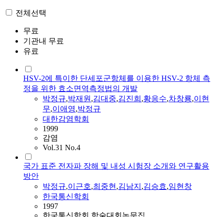
전체선택
무료
기관내 무료
유료
HSV-2에 특이한 단세포군항체를 이용한 HSV-2 항체 측
정을 위한 효소면역측정법의 개발
박정규
,
박재원
,
김대중
,
김진희
,
황응수
,
차창룡
,
이현
무
,
이애영
,
박정규
대한감염학회
1999
감염
Vol.31 No.4
국가 표준 전자파 장해 및 내성 시험장 소개와 연구활용
방안
박정규
,
이근호
,
최중현
,
김남지
,
김승효
,
임현창
한국통신학회
1997
한국통신학회 학술대회논문집