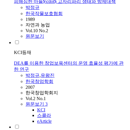
피해심한 마늘$\cdot$ 고자리파리 생태와 방제대책
박정규
한국작물보호협회
1989
자연과 농업
Vol.10 No.2
원문보기
KCI등재
DEA를 이용한 창업보육센터의 운영 효율성 평가에 관
한 연구
박정규
,
유왕진
한국창업학회
2007
한국창업학회지
Vol.2 No.1
원문보기
3
KCI
스콜라
eArticle