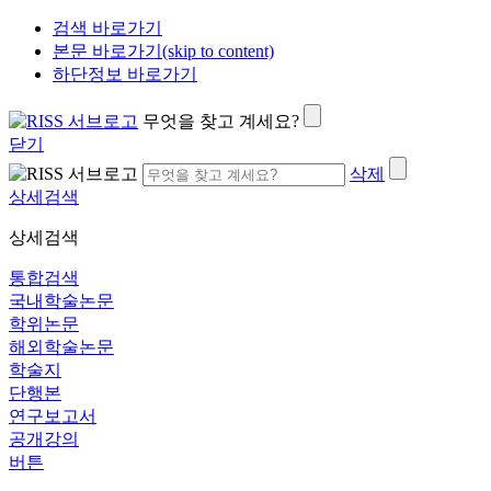
검색 바로가기
본문 바로가기(skip to content)
하단정보 바로가기
무엇을 찾고 계세요?
닫기
삭제
상세검색
상세검색
통합검색
국내학술논문
학위논문
해외학술논문
학술지
단행본
연구보고서
공개강의
버튼