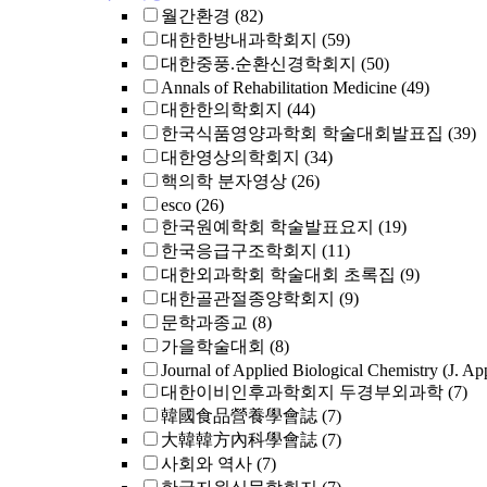
월간환경
(82)
대한한방내과학회지
(59)
대한중풍.순환신경학회지
(50)
Annals of Rehabilitation Medicine
(49)
대한한의학회지
(44)
한국식품영양과학회 학술대회발표집
(39)
대한영상의학회지
(34)
핵의학 분자영상
(26)
esco
(26)
한국원예학회 학술발표요지
(19)
한국응급구조학회지
(11)
대한외과학회 학술대회 초록집
(9)
대한골관절종양학회지
(9)
문학과종교
(8)
가을학술대회
(8)
Journal of Applied Biological Chemistry (J. Ap
대한이비인후과학회지 두경부외과학
(7)
韓國食品營養學會誌
(7)
大韓韓方內科學會誌
(7)
사회와 역사
(7)