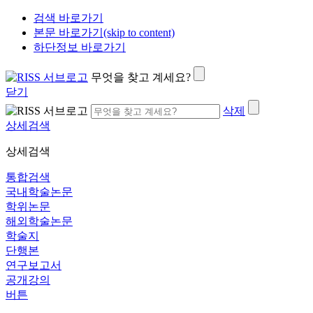
검색 바로가기
본문 바로가기(skip to content)
하단정보 바로가기
무엇을 찾고 계세요?
닫기
삭제
상세검색
상세검색
통합검색
국내학술논문
학위논문
해외학술논문
학술지
단행본
연구보고서
공개강의
버튼