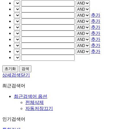
추가
추가
추가
추가
추가
추가
추가
상세검색닫기
최근검색어
최근검색어 옵션
전체삭제
자동저장끄기
인기검색어