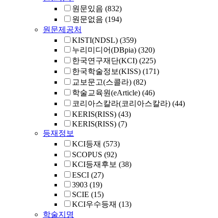
원문있음
(832)
원문없음
(194)
원문제공처
KISTI(NDSL)
(359)
누리미디어(DBpia)
(320)
한국연구재단(KCI)
(225)
한국학술정보(KISS)
(171)
교보문고(스콜라)
(82)
학술교육원(eArticle)
(46)
코리아스칼라(코리아스칼라)
(44)
KERIS(RISS)
(43)
KERIS(RISS)
(7)
등재정보
KCI등재
(573)
SCOPUS
(92)
KCI등재후보
(38)
ESCI
(27)
3903
(19)
SCIE
(15)
KCI우수등재
(13)
학술지명