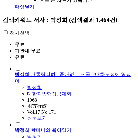
오늘 본 자료가 없습니다.
패싯닫기
검색키워드
저자 : 박정희
(검색결과 1,464건)
전체선택
무료
기관내 무료
유료
박정희 대통령각하 - 중단없는 조국근대화도정에 영광
이
박정희
대한지방행정공제회
1968
地方行政
Vol.17 No.171
원문보기
박정희 할머니의 육아일기
박정희