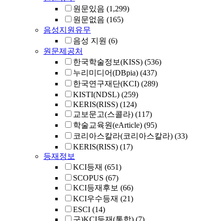
원문있음
(1,299)
원문없음
(165)
음성지원유무
음성 지원
(6)
원문제공처
한국학술정보(KISS)
(536)
누리미디어(DBpia)
(437)
한국연구재단(KCI)
(289)
KISTI(NDSL)
(259)
KERIS(RISS)
(124)
교보문고(스콜라)
(117)
학술교육원(eArticle)
(95)
코리아스칼라(코리아스칼라)
(33)
KERIS(RISS)
(17)
등재정보
KCI등재
(651)
SCOPUS
(67)
KCI등재후보
(66)
KCI우수등재
(21)
ESCI
(14)
구)KCI등재(통합)
(7)