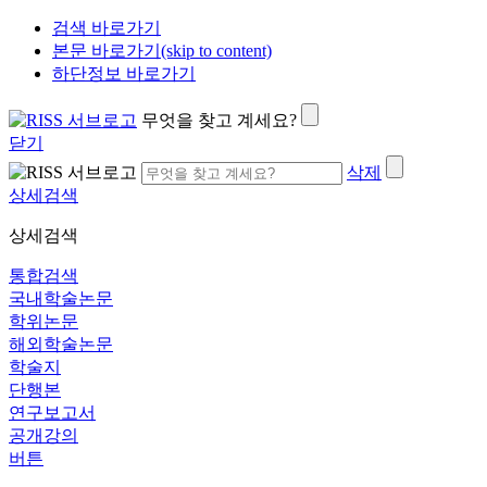
검색 바로가기
본문 바로가기(skip to content)
하단정보 바로가기
무엇을 찾고 계세요?
닫기
삭제
상세검색
상세검색
통합검색
국내학술논문
학위논문
해외학술논문
학술지
단행본
연구보고서
공개강의
버튼