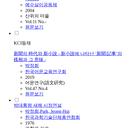
예수살이공동체
2004
산위의 마을
Vol.11 No.-
원문보기
KCI등재
新聞의 時代와 新小說 - 新小說에 나타난 ‘新聞/記事’의
樣相과 그 意味 -
박정희
한국어문교육연구회
2019
어문연구(語文硏究)
Vol.47 No.4
원문보기
박대통령 새해 시정연설
박정희
,
Park, Jeong-Hui
한국과학기술단체총연합회
1976