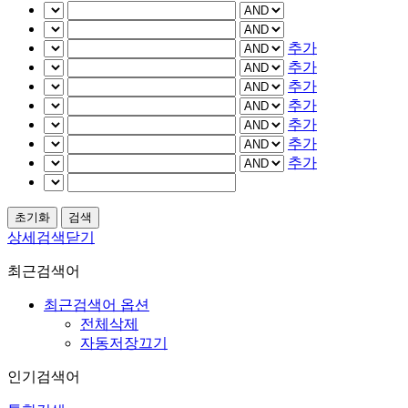
추가
추가
추가
추가
추가
추가
추가
상세검색닫기
최근검색어
최근검색어 옵션
전체삭제
자동저장끄기
인기검색어