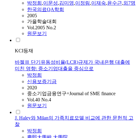
박정희
,
이문성
,
김미영
,
이정림
,
이재숙
,
윤수근
,
외7명
한국의료QA학회
2005
가을학술대회
Vol.2005 No.2
원문보기
KCI등재
바젤Ⅲ 단기유동성비율(LCR)규제가 국내은행 대출에
미친 영향: 중소기업대출을 중심으로
박정희
신용보증기금
2020
중소기업금융연구=Journal of SME finance
Vol.40 No.4
원문보기
J. Haley와 Milan의 가족치료모델 비교에 관한 문헌적 고
찰
박정희
慶熙大學校 大學院