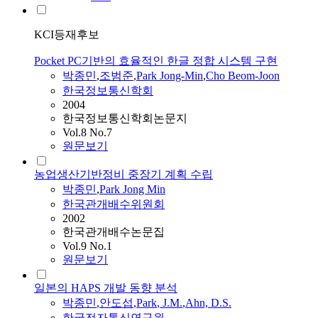
KCI등재후보
Pocket PC기반의 효율적인 한글 정합 시스템 구현
박종민
,
조범준
,
Park
Jong-Min
,
Cho Beom-Joon
한국정보통신학회
2004
한국정보통신학회논문지
Vol.8 No.7
원문보기
농업생산기반정비 중장기 계획 수립
박종민
,
Park
Jong Min
한국관개배수위원회
2002
한국관개배수논문집
Vol.9 No.1
원문보기
일본의 HAPS 개발 동향 분석
박종민
,
안도섭
,
Park
, J.M.
,
Ahn, D.S.
한국전자통신연구원