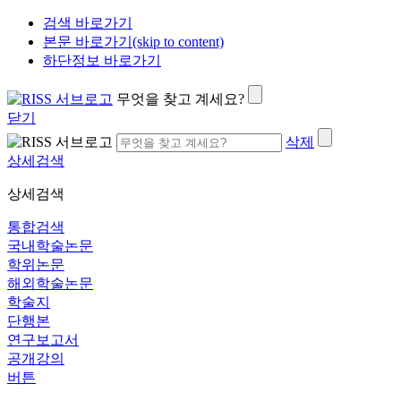
검색 바로가기
본문 바로가기(skip to content)
하단정보 바로가기
무엇을 찾고 계세요?
닫기
삭제
상세검색
상세검색
통합검색
국내학술논문
학위논문
해외학술논문
학술지
단행본
연구보고서
공개강의
버튼