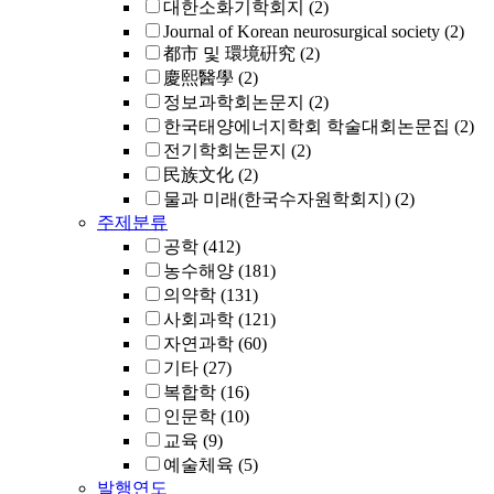
대한소화기학회지
(2)
Journal of Korean neurosurgical society
(2)
都市 및 環境硏究
(2)
慶熙醫學
(2)
정보과학회논문지
(2)
한국태양에너지학회 학술대회논문집
(2)
전기학회논문지
(2)
民族文化
(2)
물과 미래(한국수자원학회지)
(2)
주제분류
공학
(412)
농수해양
(181)
의약학
(131)
사회과학
(121)
자연과학
(60)
기타
(27)
복합학
(16)
인문학
(10)
교육
(9)
예술체육
(5)
발행연도