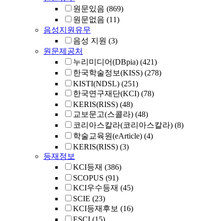
원문있음
(869)
원문없음
(11)
음성지원유무
음성 지원
(3)
원문제공처
누리미디어(DBpia)
(421)
한국학술정보(KISS)
(278)
KISTI(NDSL)
(251)
한국연구재단(KCI)
(78)
KERIS(RISS)
(48)
교보문고(스콜라)
(48)
코리아스칼라(코리아스칼라)
(8)
학술교육원(eArticle)
(4)
KERIS(RISS)
(3)
등재정보
KCI등재
(386)
SCOPUS
(91)
KCI우수등재
(45)
SCIE
(23)
KCI등재후보
(16)
ESCI
(15)