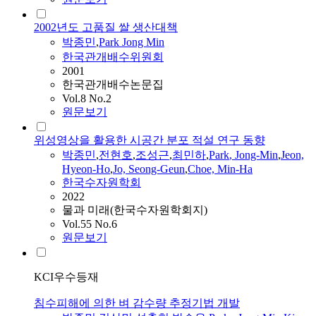
2002년도 고품질 쌀 생산대책
박종민
,
Park
Jong Min
한국관개배수위원회
2001
한국관개배수논문집
Vol.8 No.2
원문보기
위성영상을 활용한 시공간 분포 적설 연구 동향
박종민
,
전현호
,
조성근
,
최민하
,
Park
, Jong-Min
,
Jeon,
Hyeon-Ho
,
Jo, Seong-Geun
,
Choe, Min-Ha
한국수자원학회
2022
물과 미래(한국수자원학회지)
Vol.55 No.6
원문보기
KCI우수등재
침수피해에 의한 벼 감수량 추정기법 개발