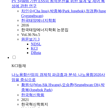
PV System 기반 ESS의 최적운전을 위한 설계 및 제어 특
성에 관한 연구
차인수(Cha Insu)
,
박종복
(
Park
Jongbok
)
,
정경환(Jung
Gyeonghwan)
한국태양에너지학회
2016
한국태양에너지학회 논문집
Vol.36 No.5
원문보기
3
NDSL
KCI
DBpia
KCI등재
나노융합산업의 경제적 파급효과 분석: 나노융합2020사
업을 중심으로
황원식(Won-Sik Hwang)
,
오승환(Seunghwan Oh)
,
박
종복
(
Jongbok
Park
)
한국혁신학회
2021
한국혁신학회지