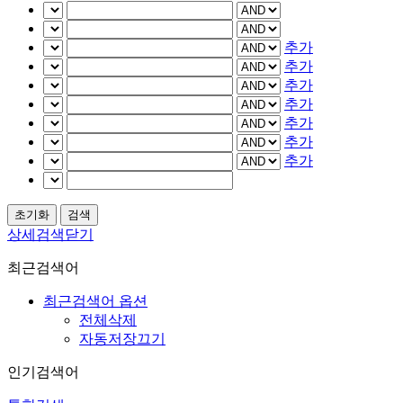
추가
추가
추가
추가
추가
추가
추가
상세검색닫기
최근검색어
최근검색어 옵션
전체삭제
자동저장끄기
인기검색어