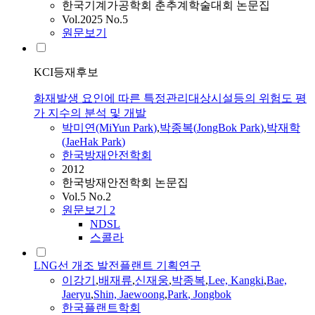
한국기계가공학회 춘추계학술대회 논문집
Vol.2025 No.5
원문보기
KCI등재후보
화재발생 요인에 따른 특정관리대상시설등의 위험도 평
가 지수의 분석 및 개발
박미연(MiYun
Park
)
,
박종복
(
JongBok
Park
)
,
박재학
(JaeHak
Park
)
한국방재안전학회
2012
한국방재안전학회 논문집
Vol.5 No.2
원문보기
2
NDSL
스콜라
LNG선 개조 발전플랜트 기획연구
이강기
,
배재류
,
신재웅
,
박종복
,
Lee, Kangki
,
Bae,
Jaeryu
,
Shin, Jaewoong
,
Park
,
Jongbok
한국플랜트학회