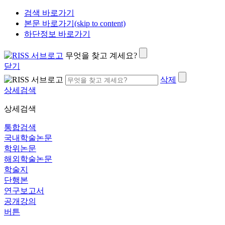
검색 바로가기
본문 바로가기(skip to content)
하단정보 바로가기
무엇을 찾고 계세요?
닫기
삭제
상세검색
상세검색
통합검색
국내학술논문
학위논문
해외학술논문
학술지
단행본
연구보고서
공개강의
버튼